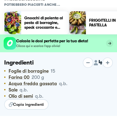
POTREBBERO PIACERTI ANCHE...
Gnocchi di polenta al
FRIGGITELLI IN
pesto di borragine,
PASTELLA
speck croccante e
pinoli tostati
Calcola le dosi perfette per la tua dieta!
Clicca qui e scarica l’app olivia!
4
Ingredienti
Foglie di borragine
15
Farina 00
200
g
Acqua fredda gassata
q.b.
Sale
q.b.
Olio di semi
q.b.
Copia ingredienti