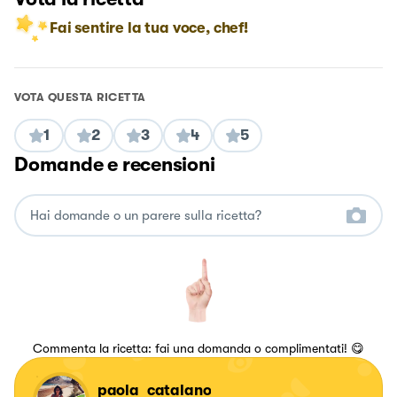
Fai sentire la tua voce, chef!
VOTA QUESTA RICETTA
1
2
3
4
5
Domande e recensioni
Commenta la ricetta: fai una domanda o complimentati! 😋
_paola_catalano