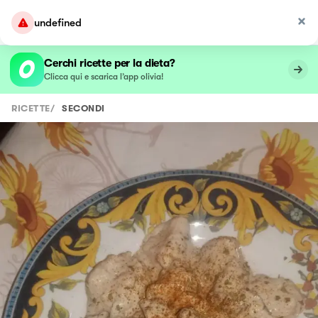
undefined
Cerchi ricette per la dieta?
Clicca qui e scarica l’app olivia!
RICETTE
/
SECONDI