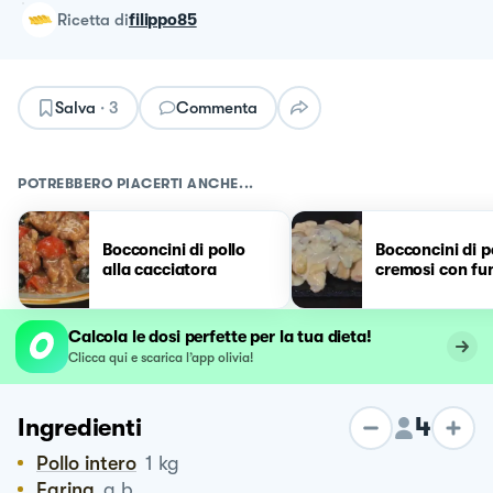
ricetta
di
filippo85
Salva
·
3
Commenta
POTREBBERO PIACERTI ANCHE...
Bocconcini di pollo
Bocconcini di p
alla cacciatora
cremosi con fu
Calcola le dosi perfette per la tua dieta!
Clicca qui e scarica l’app olivia!
4
Ingredienti
Pollo intero
1
kg
Farina
q.b.