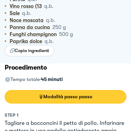
Vino rosso (13
q.b.
Sale
q.b.
Noce moscata
q.b.
Panna da cucina
250
g
Funghi champignon
500
g
Paprika dolce
q.b.
Copia ingredienti
Procedimento
Tempo totale
45 minuti
Modalità passo passo
STEP
1
Tagliare a bocconcini il petto di pollo. Infarinare
e mettere in una padella antiaderente ampia.