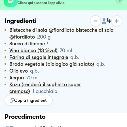
Clicca qui e scarica l’app olivia!
4
Ingredienti
Bistecche di soia @fiordiloto bistecche di soia
@fiordiloto
200
g
Succo di limone
4
Vino bianco (13 %vol)
70
ml
Farina di segale integrale
q.b.
Brodo vegetale (biologico già salato)
q.b.
Olio evo
q.b.
Acqua
70
ml
Kuzu (renderà il sughetto super
cremoso)
1
cucchiaio
Copia ingredienti
Procedimento