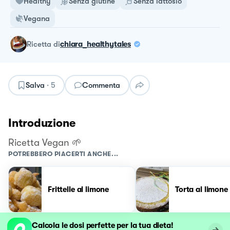
Healthy
Senza glutine
Senza lattosio
Vegana
ricetta
di
chiara_healthytales
Salva
·
5
Commenta
Introduzione
Ricetta Vegan 🌱
POTREBBERO PIACERTI ANCHE...
Frittelle al limone
Torta al limone
Calcola le dosi perfette per la tua dieta!