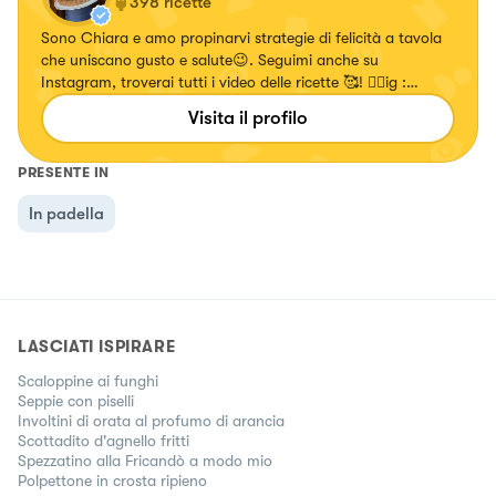
398
ricette
Sono Chiara e amo propinarvi strategie di felicità a tavola
che uniscano gusto e salute😉. Seguimi anche su
Instagram, troverai tutti i video delle ricette 🥰! 👉🏻ig :
chiara_healthytales
Visita il profilo
PRESENTE IN
In padella
LASCIATI ISPIRARE
Scaloppine ai funghi
Seppie con piselli
Involtini di orata al profumo di arancia
Scottadito d'agnello fritti
Spezzatino alla Fricandò a modo mio
Polpettone in crosta ripieno