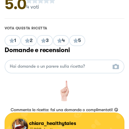
5.0
4
voti
VOTA QUESTA RICETTA
1
2
3
4
5
Domande e recensioni
Commenta la ricetta: fai una domanda o complimentati! 😋
chiara_healthytales