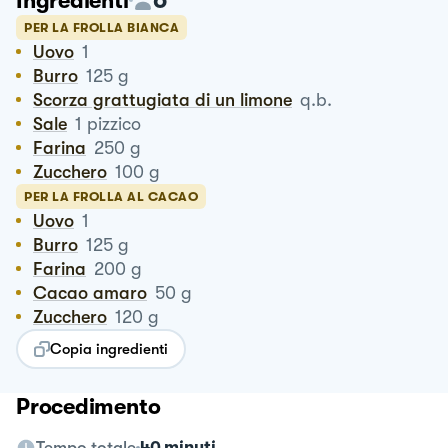
Ingredienti
PER LA FROLLA BIANCA
Uovo
1
Burro
125
g
Scorza grattugiata di un limone
q.b.
Sale
1
pizzico
Farina
250
g
Zucchero
100
g
PER LA FROLLA AL CACAO
Uovo
1
Burro
125
g
Farina
200
g
Cacao amaro
50
g
Zucchero
120
g
Copia ingredienti
Procedimento
Tempo totale
40 minuti