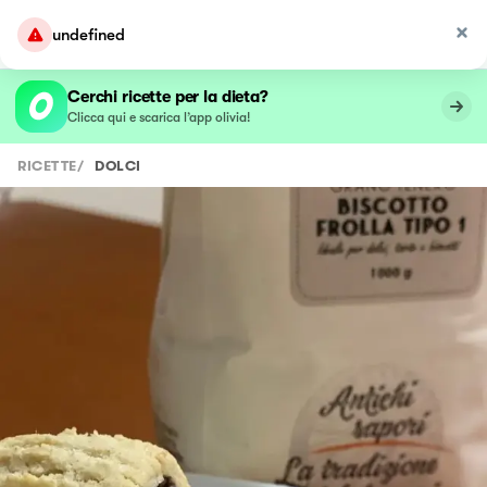
undefined
Cerchi ricette per la dieta?
Clicca qui e scarica l’app olivia!
RICETTE
/
DOLCI