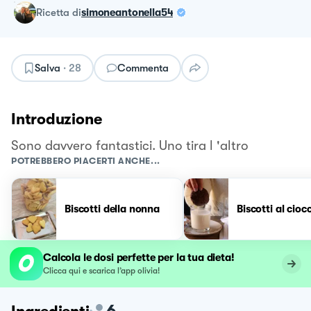
ricetta
di
simoneantonella54
Salva
·
28
Commenta
Introduzione
Sono davvero fantastici. Uno tira l 'altro
POTREBBERO PIACERTI ANCHE...
Biscotti della nonna
Biscotti al cioc
Calcola le dosi perfette per la tua dieta!
Clicca qui e scarica l’app olivia!
6