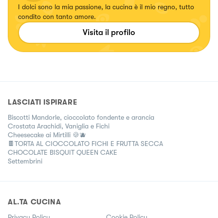
I dolci sono la mia passione, la cucina è il mio regno, tutto
condito con tanto amore.
Visita il profilo
LASCIATI ISPIRARE
Biscotti Mandorle, cioccolato fondente e arancia
Crostata Arachidi, Vaniglia e Fichi
Cheesecake ai Mirtilli 🍪🫐
🍫TORTA AL CIOCCOLATO FICHI E FRUTTA SECCA
CHOCOLATE BISQUIT QUEEN CAKE
Settembrini
AL.TA CUCINA
Privacy Policy
Cookie Policy