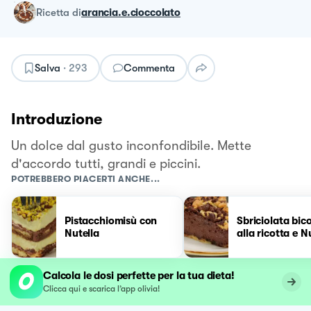
ricetta
di
arancia.e.cioccolato
Salva
·
293
Commenta
Introduzione
Un dolce dal gusto inconfondibile. Mette
d'accordo tutti, grandi e piccini.
POTREBBERO PIACERTI ANCHE...
Pistacchiomisù con
Sbriciolata bic
Nutella
alla ricotta e N
Calcola le dosi perfette per la tua dieta!
Clicca qui e scarica l’app olivia!