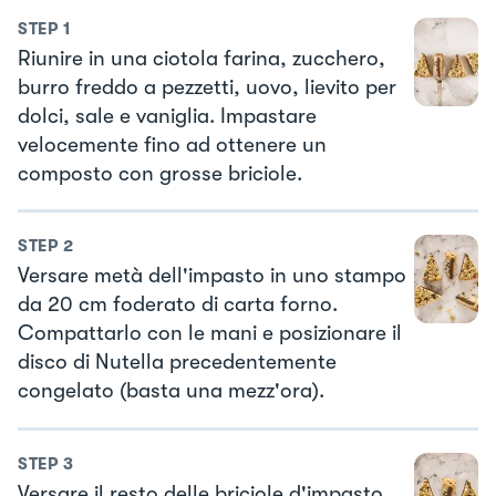
STEP
1
Riunire in una ciotola farina, zucchero,
burro freddo a pezzetti, uovo, lievito per
dolci, sale e vaniglia. Impastare
velocemente fino ad ottenere un
composto con grosse briciole.
STEP
2
Versare metà dell'impasto in uno stampo
da 20 cm foderato di carta forno.
Compattarlo con le mani e posizionare il
disco di Nutella precedentemente
congelato (basta una mezz'ora).
STEP
3
Versare il resto delle briciole d'impasto