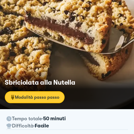
Sbriciolata alla Nutella
Modalità passo passo
Tempo totale
50 minuti
Difficoltà
Facile