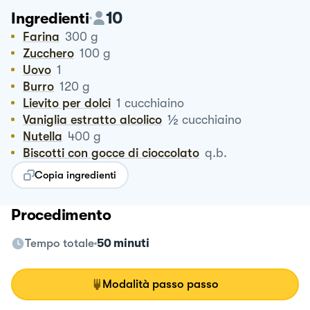
10
Ingredienti
Farina
300
g
Zucchero
100
g
Uovo
1
Burro
120
g
Lievito per dolci
1
cucchiaino
½
Vaniglia estratto alcolico
cucchiaino
Nutella
400
g
Biscotti con gocce di cioccolato
q.b.
Copia ingredienti
Procedimento
Tempo totale
50 minuti
Modalità passo passo