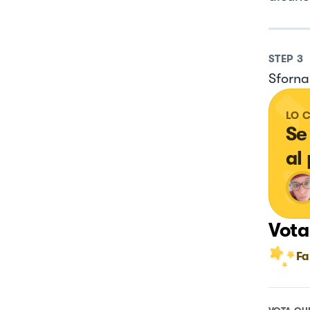
STEP
3
Sfornar
LO 
Se
al
Vota
Fa