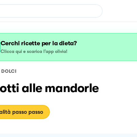
Cerchi ricette per la dieta?
Clicca qui e scarica l’app olivia!
DOLCI
otti alle mandorle
lità passo passo