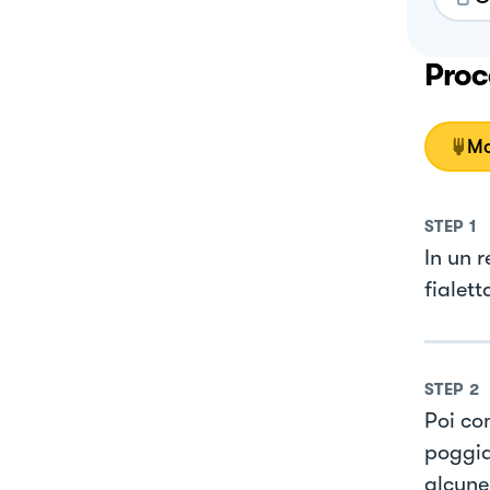
Proc
Mo
STEP
1
In un r
fialett
STEP
2
Poi co
poggia
alcune