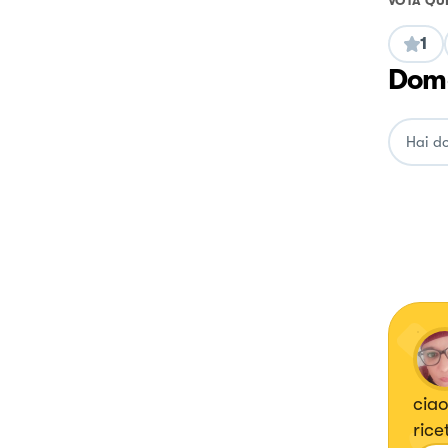
VOTA QU
1
Doma
ciao
rice