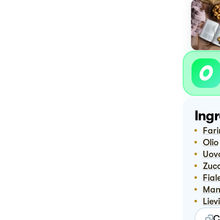
Ingr
Far
Olio
Uov
Zuc
Fia
Ma
Lie
C