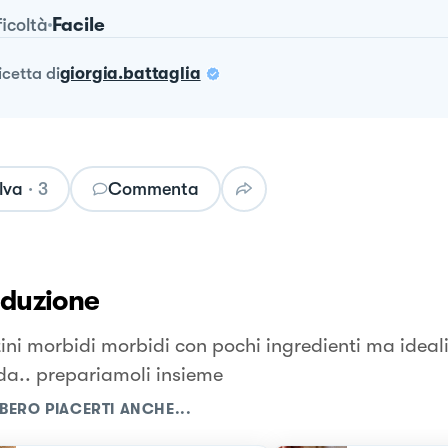
Facile
ficoltà
ricetta
di
giorgia.battaglia
lva
·
3
Commenta
oduzione
tini morbidi morbidi con pochi ingredienti ma ideali
a.. prepariamoli insieme
BERO PIACERTI ANCHE...