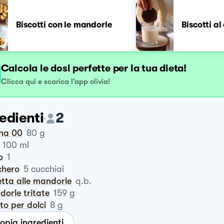
Biscotti con le mandorle
Biscotti al
Calcola le dosi perfette per la tua dieta!
Clicca qui e scarica l’app olivia!
edienti
2
ina 00
80
g
100
ml
o
1
chero
5
cucchiai
letta alle mandorle
q.b.
ndorle tritate
159
g
vito per dolci
8
g
opia ingredienti