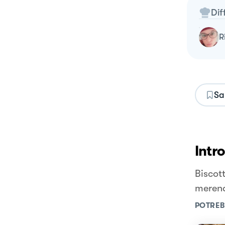
Dif
Sa
Intr
Biscot
merend
POTREB