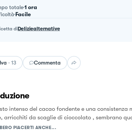
1 ora
po totale
Facile
ficoltà
ricetta
di
Deliziealternative
lva
·
13
Commenta
oduzione
sto intenso del cacao fondente e una consistenza 
e, arricchiti da scaglie di cioccolato , sembrano qua
BERO PIACERTI ANCHE...