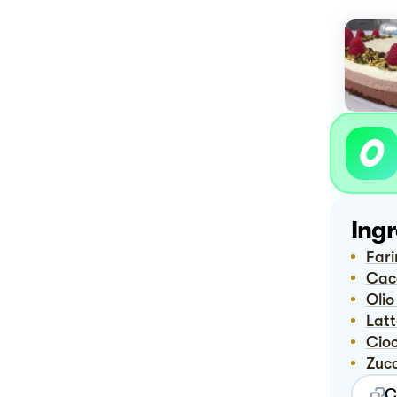
Ingr
Far
Ca
Oli
Lat
Ci
Zuc
C