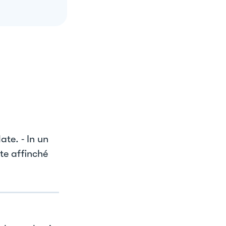
ate. ⁃ In un
ate affinché