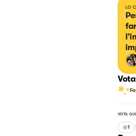
LO 
Pe
fa
l’
im
Vota
Fa
VOTA QU
1