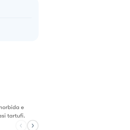
morbida e
si tartufi.