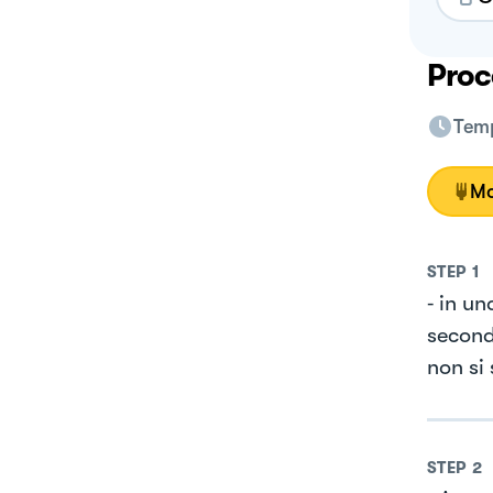
Proc
Temp
Mo
STEP
1
⁃ in un
secondo
non si 
STEP
2