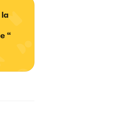
la 
e “ 