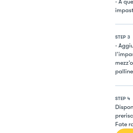
⁃ A que
impast
STEP
3
⁃ Aggi
l’impas
mezz’o
palline
STEP
4
Dispone
prerisc
Fate ra