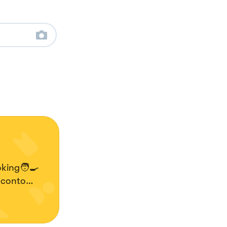
king🧑‍🍳
cconto