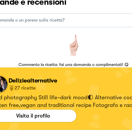
nde e recensioni
Commenta la ricetta: fai una domanda o complimentati! 😋
Deliziealternative
27
ricette
 photography Still life~dark mood🌓 Alternative coo
en free,vegan and traditional recipe Fotografo e ra
 #bricioledidolce Seguitemi su 👇🏻 Instagram
Visita il profilo
izie_alternative