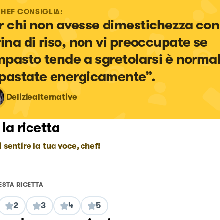
CHEF CONSIGLIA:
r chi non avesse dimestichezza con 
rina di riso, non vi preoccupate se 
impasto tende a sgretolarsi è normal
pastate energicamente”.
Deliziealternative
 la ricetta
i sentire la tua voce, chef!
ESTA RICETTA
2
3
4
5