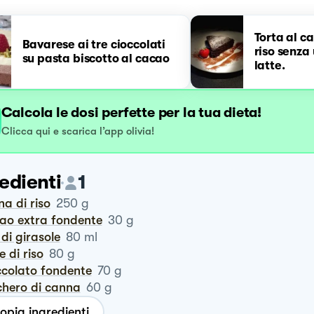
Torta al c
Bavarese ai tre cioccolati
riso senza
su pasta biscotto al cacao
latte.
Calcola le dosi perfette per la tua dieta!
Clicca qui e scarica l’app olivia!
edienti
1
ina di riso
250
g
cao extra fondente
30
g
o di girasole
80
ml
te di riso
80
g
occolato fondente
70
g
chero di canna
60
g
opia ingredienti