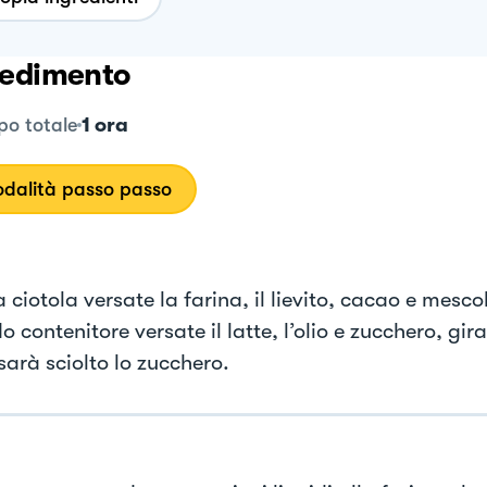
edimento
1 ora
o totale
dalità passo passo
a ciotola versate la farina, il lievito, cacao e mescol
 contenitore versate il latte, l’olio e zucchero, gir
sarà sciolto lo zucchero.