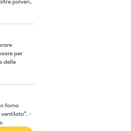
ltre polveri,
orare
osare per
e delle
in forno
ventilato”. ⁃
e.