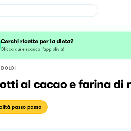
Cerchi ricette per la dieta?
Clicca qui e scarica l’app olivia!
DOLCI
otti al cacao e farina di r
lità passo passo