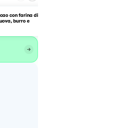
acao con farina di
Biscotti con farina di riso
 uova, burro e
mandorle