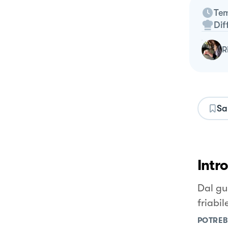
Tem
Dif
Sa
Intr
Dal gu
friabil
POTREB