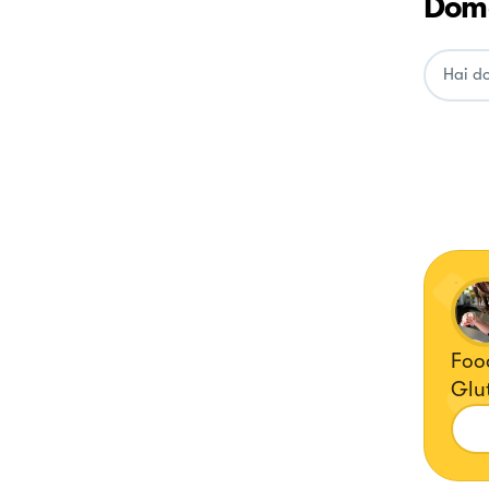
Doma
Food
Glut
ricette
@del