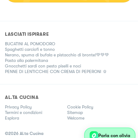
LASCIATI ISPIRARE
BUCATINI AL POMODORO
Spaghetti carciofi e tonno
Nerano, spuma di bufala e pistacchio di bronte!💚💚💚
Pasta alla palermitana
Gnocchetti sardi con pesto piselli e noci
PENNE DI LENTICCHIE CON CREMA DI PEPERONI 🫑
AL.TA CUCINA
Privacy Policy
Cookie Policy
Termini e condizioni
Sitemap
Esplora
Welcome
©
2026
Al.ta Cucina
Parla con olivia