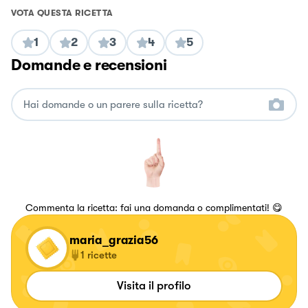
VOTA QUESTA RICETTA
1
2
3
4
5
Domande e recensioni
Commenta la ricetta: fai una domanda o complimentati! 😋
maria_grazia56
1
ricette
Visita il profilo