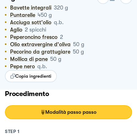
Bavette integrali
320
g
Puntarelle
450
g
Acciuga sott'olio
q.b.
Aglio
2
spicchi
Peperoncino fresco
2
Olio extravergine d'oliva
50
g
Pecorino da grattugiare
50
g
Mollica di pane
50
g
Pepe nero
q.b.
Copia ingredienti
Procedimento
Modalità passo passo
STEP
1