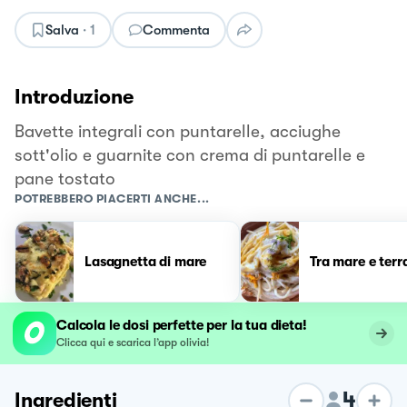
Salva
·
1
Commenta
Introduzione
Bavette integrali con puntarelle, acciughe
sott'olio e guarnite con crema di puntarelle e
pane tostato
POTREBBERO PIACERTI ANCHE...
Lasagnetta di mare
Tra mare e terr
Calcola le dosi perfette per la tua dieta!
Clicca qui e scarica l’app olivia!
4
Ingredienti