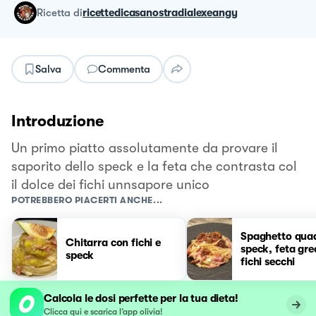
ricetta
di
ricettedicasanostradialexeangy
Salva
Commenta
Introduzione
Un primo piatto assolutamente da provare il
saporito dello speck e la feta che contrasta col
il dolce dei fichi unnsapore unico
POTREBBERO PIACERTI ANCHE...
Spaghetto qua
Chitarra con fichi e
speck, feta gre
speck
fichi secchi
Calcola le dosi perfette per la tua dieta!
Clicca qui e scarica l’app olivia!