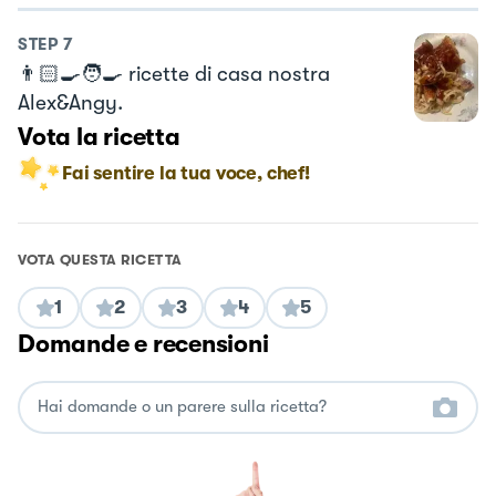
STEP
7
👨🏻‍🍳🧑‍🍳 ricette di casa nostra
Alex&Angy.
Vota la ricetta
Fai sentire la tua voce, chef!
VOTA QUESTA RICETTA
1
2
3
4
5
Domande e recensioni