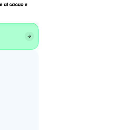
e al cacao e
Biscotti al cioccolato