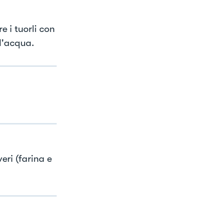
 i tuorli con
 l'acqua.
ri (farina e