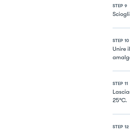
STEP
9
Sciogl
STEP
10
Unire i
amalg
STEP
11
Lascia
25°C.
STEP
12