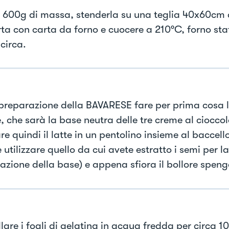
 600g di massa, stenderla su una teglia 40x60cm 
rta con carta da forno e cuocere a 210°C, forno stat
circa.
 preparazione della BAVARESE fare per prima cosa 
, che sarà la base neutra delle tre creme al cioccol
e quindi il latte in un pentolino insieme al baccello
 utilizzare quello da cui avete estratto i semi per la
azione della base) e appena sfiora il bollore spenge
are i fogli di gelatina in acqua fredda per circa 10