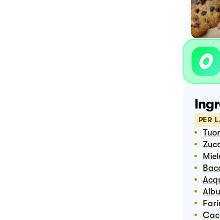
Ingr
PER 
Tuor
Zuc
Mi
Bac
Ac
Alb
Far
Ca