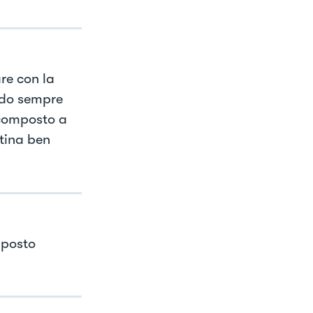
re con la
ando sempre
 composto a
atina ben
mposto