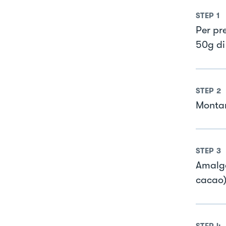
STEP
1
Per pr
50g di 
STEP
2
Montar
STEP
3
Amalga
cacao)
STEP
4