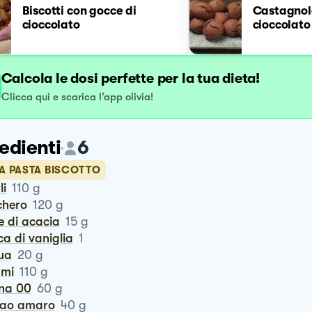
Biscotti con gocce di
Castagnol
cioccolato
cioccolato
Calcola le dosi perfette per la tua dieta!
Clicca qui e scarica l’app olivia!
edienti
6
LA PASTA BISCOTTO
li
110
g
chero
120
g
ele di acacia
15
g
ca di vaniglia
1
qua
20
g
umi
110
g
ina 00
60
g
cao amaro
40
g