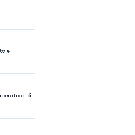
to e
mperatura di