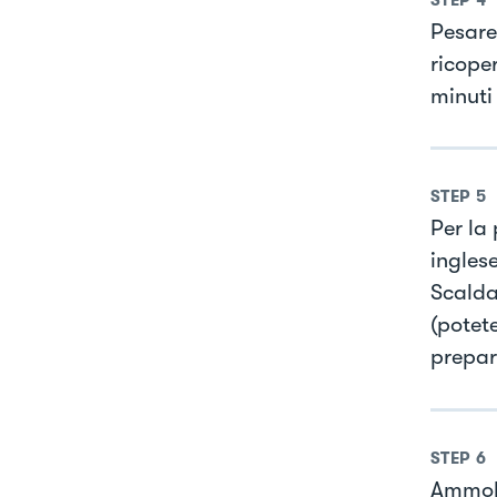
Pesare
ricope
minuti 
STEP
5
Per la
inglese
Scaldar
(potete
prepar
STEP
6
Ammoll