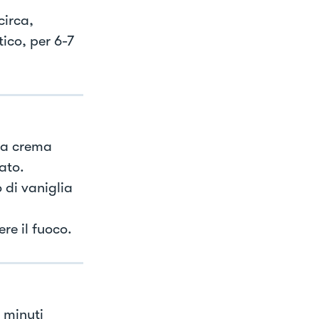
circa,
ico, per 6-7
la crema
ato.
 di vaniglia
re il fuoco.
 minuti