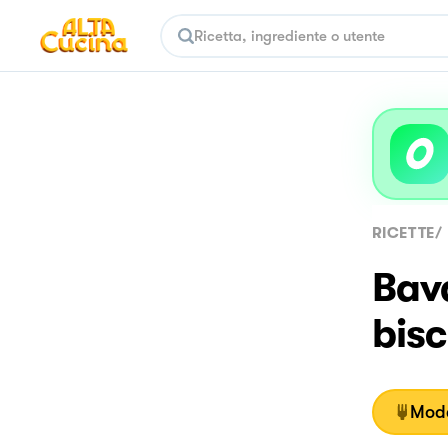
RICETTE
/
Bava
bisc
Moda