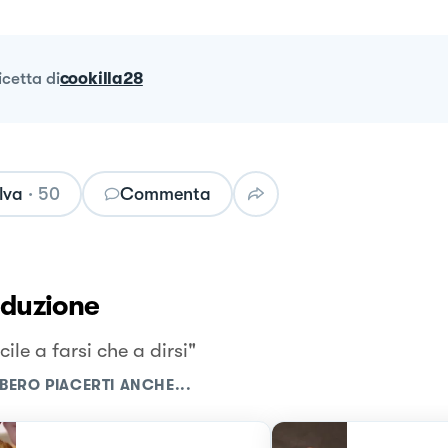
ricetta
di
cookilla28
lva
·
50
Commenta
oduzione
cile a farsi che a dirsi"
BERO PIACERTI ANCHE...