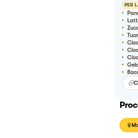
PER L
Pa
Lat
Zuc
Tuor
Ci
Ci
Ci
Ge
Bac
C
Proc
Mo