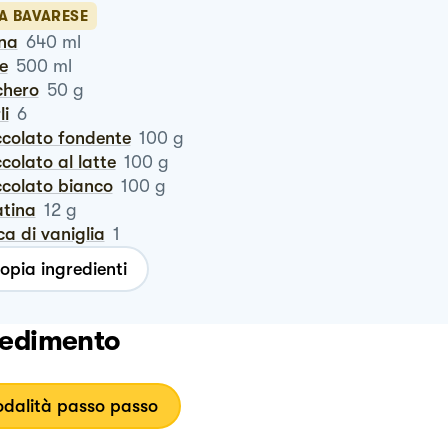
A BAVARESE
nna
640
ml
te
500
ml
chero
50
g
li
6
occolato fondente
100
g
occolato al latte
100
g
occolato bianco
100
g
latina
12
g
ca di vaniglia
1
opia ingredienti
edimento
dalità passo passo