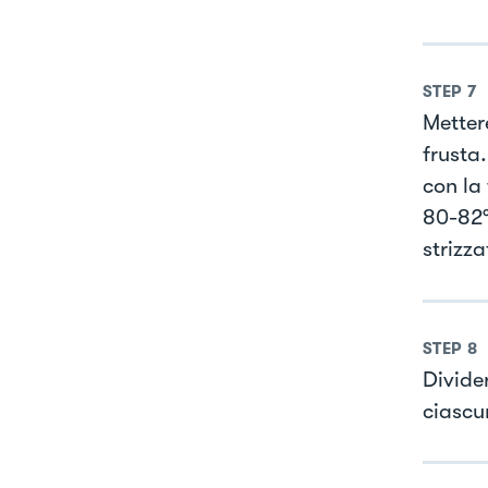
STEP
7
Metter
frusta
con la
80-82°
strizz
STEP
8
Divide
ciascu