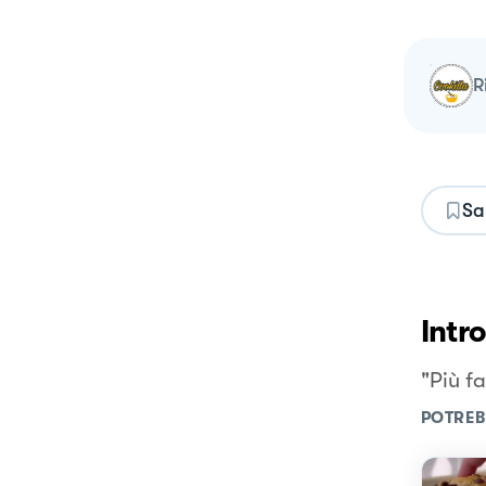
Sa
Intr
"Più fa
POTREB