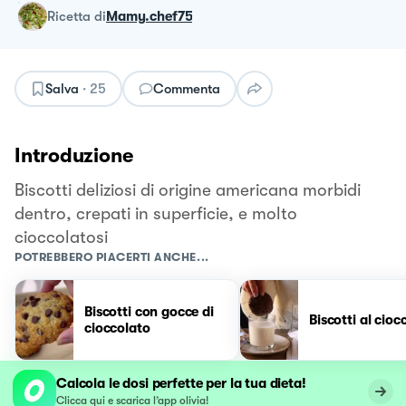
ricetta
di
Mamy.chef75
Salva
·
25
Commenta
Introduzione
Biscotti deliziosi di origine americana morbidi
dentro, crepati in superficie, e molto
cioccolatosi
POTREBBERO PIACERTI ANCHE...
Biscotti con gocce di
Biscotti al cioc
cioccolato
Calcola le dosi perfette per la tua dieta!
Clicca qui e scarica l’app olivia!