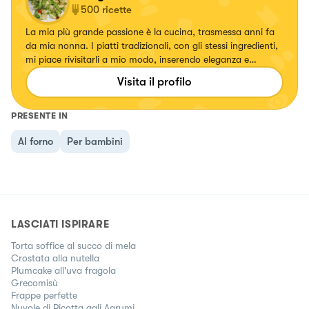
500
ricette
La mia più grande passione è la cucina, trasmessa anni fa
da mia nonna. I piatti tradizionali, con gli stessi ingredienti,
mi piace rivisitarli a mio modo, inserendo eleganza e
specialmente colori. Ogni volta che creo un piatto mi
Visita il profilo
emoziono e vorrei tanto emozionare anche voi.
PRESENTE IN
Al forno
Per bambini
LASCIATI ISPIRARE
Torta soffice al succo di mela
Crostata alla nutella
Plumcake all'uva fragola
Grecomisù
Frappe perfette
Nuvole di Ricotta agli Agrumi