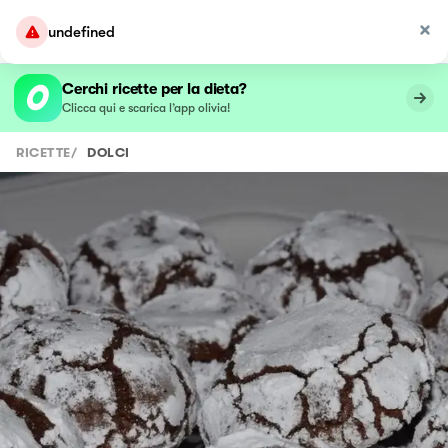
undefined
Cerchi ricette per la dieta?
Clicca qui e scarica l’app olivia!
RICETTE
/
DOLCI