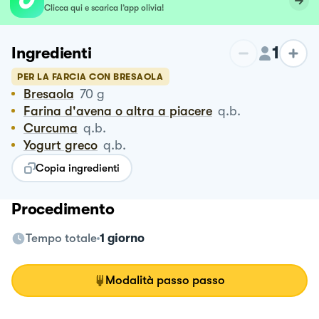
Clicca qui e scarica l’app olivia!
1
Ingredienti
PER LA FARCIA CON BRESAOLA
Bresaola
70
g
Farina d'avena o altra a piacere
q.b.
Curcuma
q.b.
Yogurt greco
q.b.
Copia ingredienti
Procedimento
Tempo totale
1 giorno
Modalità passo passo