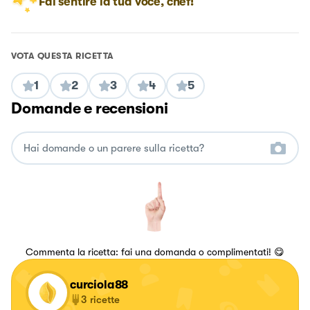
Fai sentire la tua voce, chef!
VOTA QUESTA RICETTA
1
2
3
4
5
Domande e recensioni
Commenta la ricetta: fai una domanda o complimentati! 😋
curciola88
3
ricette