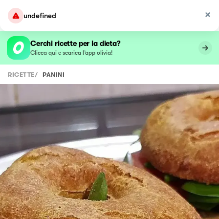
undefined
Cerchi ricette per la dieta?
Clicca qui e scarica l’app olivia!
RICETTE
/
PANINI