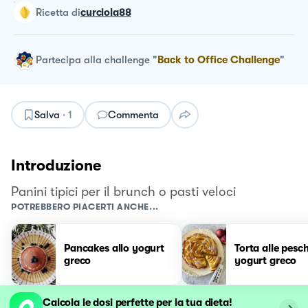
ricetta
di
curciola88
Partecipa alla challenge
"
Back to Office Challenge
"
Salva
·
1
Commenta
Introduzione
Panini tipici per il brunch o pasti veloci
POTREBBERO PIACERTI ANCHE...
Pancakes allo yogurt
Torta alle pesc
greco
yogurt greco
Calcola le dosi perfette per la tua dieta!