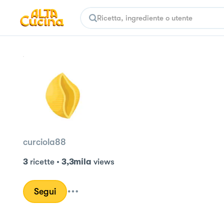
curciola88
3
ricette
•
3,3mila
views
Segui