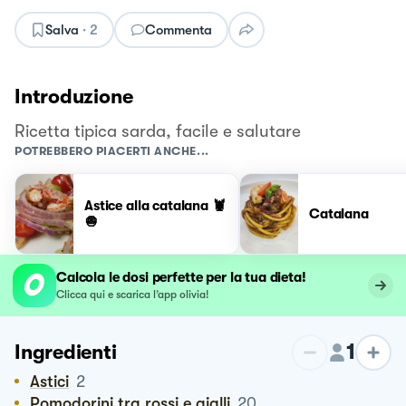
Salva
·
2
Commenta
Introduzione
Ricetta tipica sarda, facile e salutare
POTREBBERO PIACERTI ANCHE...
Astice alla catalana 🦞
Catalana
🧅
Calcola le dosi perfette per la tua dieta!
Clicca qui e scarica l’app olivia!
1
Ingredienti
Astici
2
Pomodorini tra rossi e gialli
20