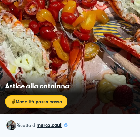
Astice alla catalana
Modalità passo passo
ricetta
di
marco.cauli