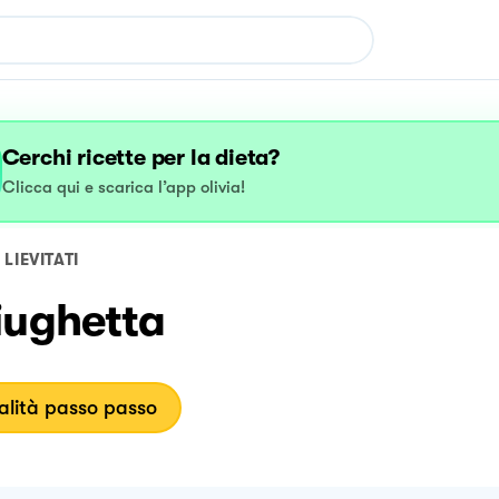
Cerchi ricette per la dieta?
Clicca qui e scarica l’app olivia!
LIEVITATI
iughetta
lità passo passo