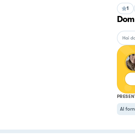
1
Doma
PRESEN
Al for