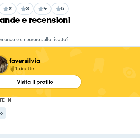
2
3
4
5
nde e recensioni
faversilvia
1
ricette
Visita il profilo
TE IN
no