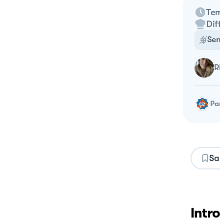
Tem
Dif
Sen
Pa
Sa
Intr