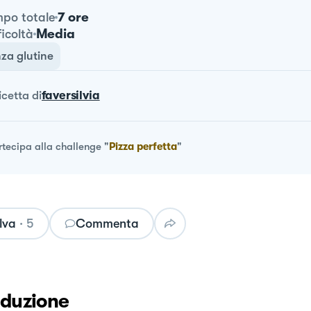
7 ore
po totale
Media
ficoltà
za glutine
ricetta
di
faversilvia
rtecipa alla challenge
"
Pizza perfetta
"
lva
·
5
Commenta
oduzione