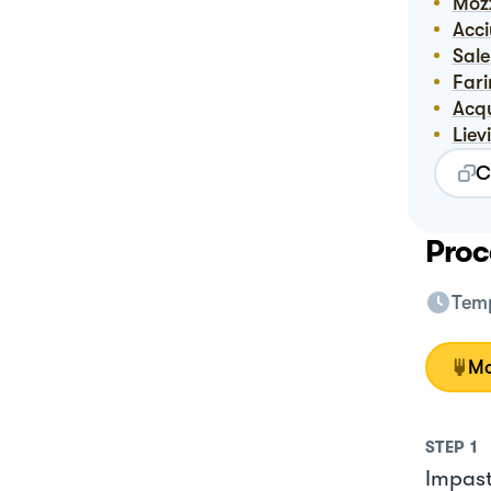
Mo
Acc
Sale
Far
Ac
Lie
C
Proc
Temp
Mo
STEP
1
Impast