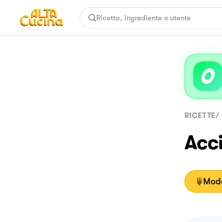
RICETTE
/
Acc
Moda