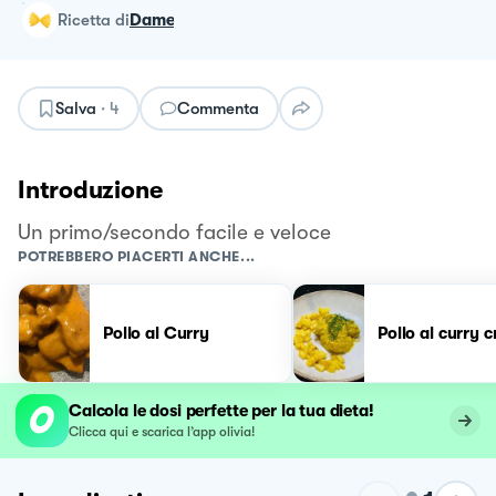
ricetta
di
Dame
Salva
·
4
Commenta
Introduzione
Un primo/secondo facile e veloce
POTREBBERO PIACERTI ANCHE...
Pollo al Curry
Pollo al curry 
Calcola le dosi perfette per la tua dieta!
Clicca qui e scarica l’app olivia!