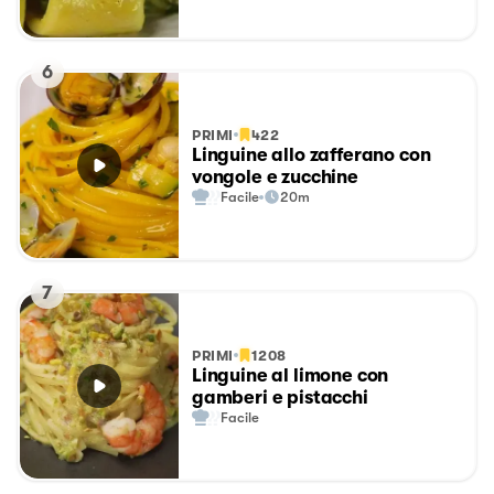
6
PRIMI
422
Linguine allo zafferano con
vongole e zucchine
Facile
20m
7
PRIMI
1208
Linguine al limone con
gamberi e pistacchi
Facile