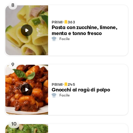
8
PRIMI
363
Pasta con zucchine, limone,
menta e tonno fresco
Facile
9
PRIMI
245
Gnocchi al ragù di polpo
Facile
10