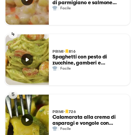
di parmigiano e salmone
affumicato
Facile
4
PRIMI
816
Spaghetti con pesto di
zucchine, gamberi e
pomodorini
Facile
5
PRIMI
726
Calamarata alla crema di
asparagi e vongole con
pomodorini
Facile