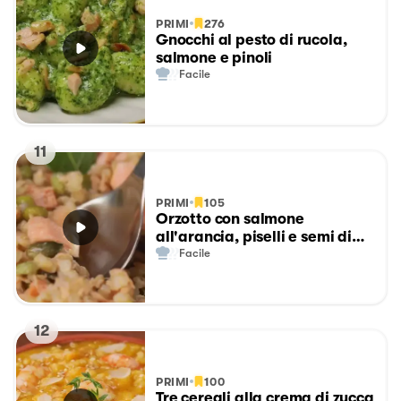
PRIMI
276
Gnocchi al pesto di rucola,
salmone e pinoli
Facile
11
PRIMI
105
Orzotto con salmone
all'arancia, piselli e semi di
zucca
Facile
12
PRIMI
100
Tre cereali alla crema di zucca