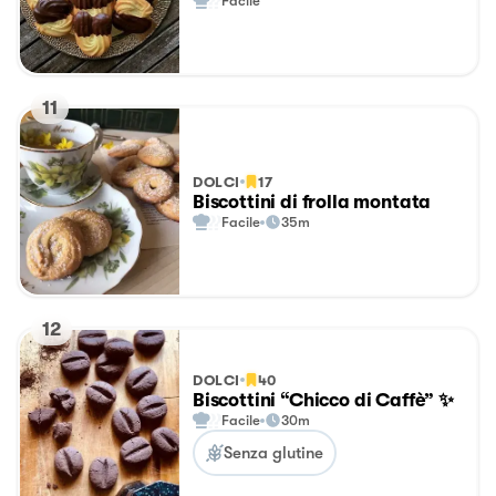
Facile
11
DOLCI
17
Biscottini di frolla montata
Facile
35m
12
DOLCI
40
Biscottini “Chicco di Caffè” ✨
Facile
30m
Senza glutine