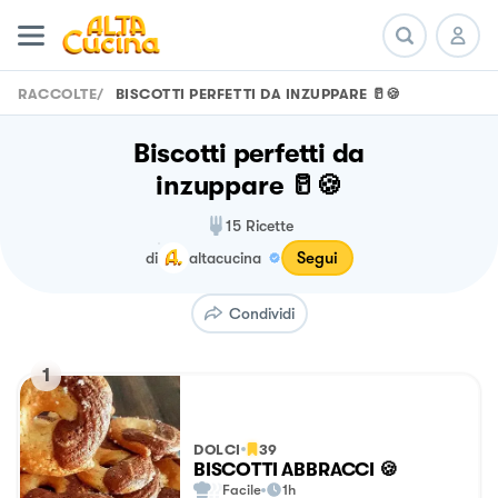
RACCOLTE
/
BISCOTTI PERFETTI DA INZUPPARE 🥛🍪
Biscotti perfetti da
inzuppare 🥛🍪
15
Ricette
Segui
di
altacucina
Condividi
1
DOLCI
39
BISCOTTI ABBRACCI 🍪
Facile
1h