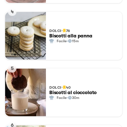
4
DOLCI
76
Biscotti alla panna
Facile
15m
5
DOLCI
40
Biscotti al cioccolato
Facile
30m
6