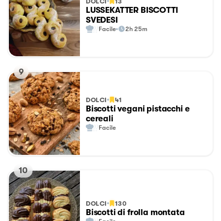
DOLCI
13
LUSSEKATTER BISCOTTI
SVEDESI
Facile
2h 25m
9
DOLCI
41
Biscotti vegani pistacchi e
cereali
Facile
10
DOLCI
130
Biscotti di frolla montata