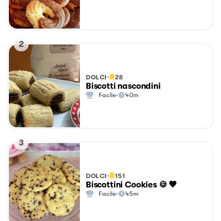
2
DOLCI
28
Biscotti nascondini
Facile
40m
3
DOLCI
151
Biscottini Cookies 🍪 🤎
Facile
45m