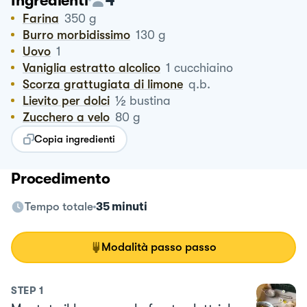
Ingredienti
Farina
350
g
Burro morbidissimo
130
g
Uovo
1
Vaniglia estratto alcolico
1
cucchiaino
Scorza grattugiata di limone
q.b.
½
Lievito per dolci
bustina
Zucchero a velo
80
g
Copia ingredienti
Procedimento
Tempo totale
35 minuti
Modalità passo passo
STEP
1