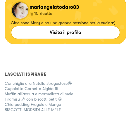
mariangelatodaro83
15
ricette
Ciao sono Mary e ho una grande passione per la cucina:)
Visita il profilo
LASCIATI ISPIRARE
Conchiglie alla Nutella stragustose🤪
Cupolotto Cornetto Algida fit
Muffin all'acqua e marmellata di mele
Tiramisù 🎶 con biscotti petit 🍪
Chia pudding Fragole e Mango
BISCOTTI MORBIDI ALLE MELE