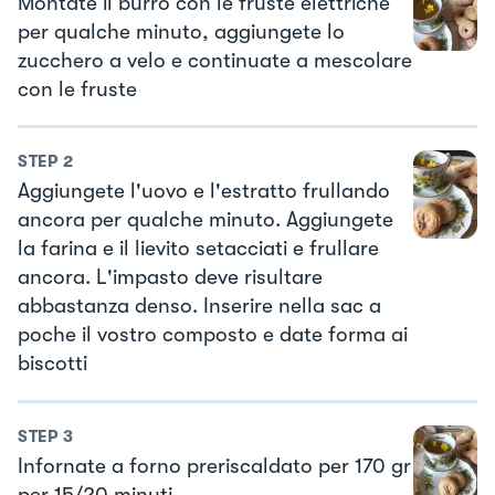
Montate il burro con le fruste elettriche
per qualche minuto, aggiungete lo
zucchero a velo e continuate a mescolare
con le fruste
STEP
2
Aggiungete l'uovo e l'estratto frullando
ancora per qualche minuto. Aggiungete
la farina e il lievito setacciati e frullare
ancora. L'impasto deve risultare
abbastanza denso. Inserire nella sac a
poche il vostro composto e date forma ai
biscotti
STEP
3
Infornate a forno preriscaldato per 170 gr
per 15/20 minuti.