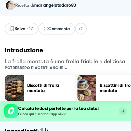
ricetta
di
mariangelatodaro83
Salva
·
17
Commenta
Introduzione
La frolla montata è una frolla friabile e deliziosa
POTREBBERO PIACERTI ANCHE...
Biscotti di frolla
Biscottini di fro
montata
montata
Calcola le dosi perfette per la tua dieta!
Clicca qui e scarica l’app olivia!
4