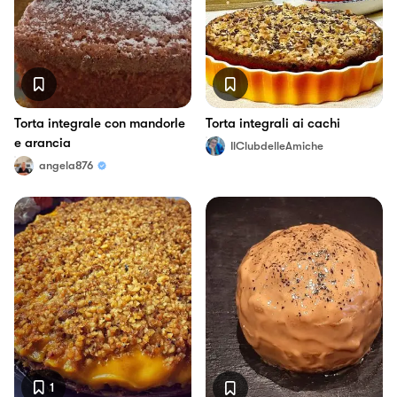
Torta integrale con mandorle
Torta integrali ai cachi
e arancia
IlClubdelleAmiche
angela876
1