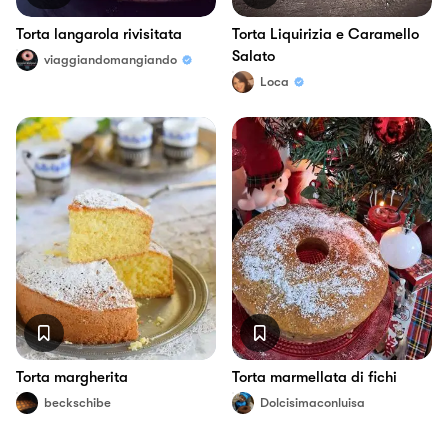
Torta langarola rivisitata
Torta Liquirizia e Caramello
Salato
viaggiandomangiando
Loca
Torta margherita
Torta marmellata di fichi
beckschibe
Dolcisimaconluisa