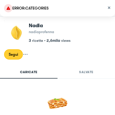
ERROR:CATEGORIES
Nadia
nadiaprofenna
3
ricette
•
2,6mila
views
Segui
CARICATE
SALVATE