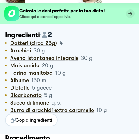
Calcola le dosi perfette per la tua dieta!
Clicca qui e scarica l’app olivia!
2
Ingredienti
Datteri (circa 25g)
4
Arachidi
30
g
Avena istantanea integrale
30
g
Mais amido
20
g
Farina manitoba
10
g
Albume
150
ml
Dietetic
5
gocce
Bicarbonato
5
g
Succo di limone
q.b.
Burro di arachidi extra caramello
10
g
Copia ingredienti
Procedimento