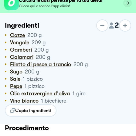
Calcola le dosi perfette per la tua dieta!
Clicca qui e scarica l’app olivia!
2
Ingredienti
Cozze
200
g
Vongole
209
g
Gamberi
200
g
Calamari
200
g
Filetto di pesce a trancio
200
g
Sugo
200
g
Sale
1
pizzico
Pepe
1
pizzico
Olio extravergine d'oliva
1
giro
vino bianco
1
bicchiere
Copia ingredienti
Procedimento