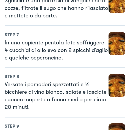
Sgusciate una parte sia di vongole che di
cozze, filtrate il sugo che hanno rilasciato
e mettetelo da parte.
STEP
7
In una capiente pentola fate soffriggere
4 cucchiai di olio evo con 2 spicchi d’aglio
e qualche peperoncino.
STEP
8
Versate i pomodori spezzettati e ½
bicchiere di vino bianco, salate e lasciate
cuocere coperto a fuoco medio per circa
20 minuti.
STEP
9