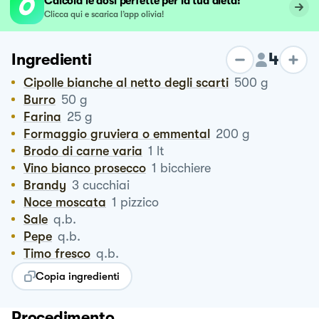
Calcola le dosi perfette per la tua dieta!
Clicca qui e scarica l’app olivia!
4
Ingredienti
Cipolle bianche al netto degli scarti
500
g
Burro
50
g
Farina
25
g
Formaggio gruviera o emmental
200
g
Brodo di carne varia
1
lt
Vino bianco prosecco
1
bicchiere
Brandy
3
cucchiai
Noce moscata
1
pizzico
Sale
q.b.
Pepe
q.b.
Timo fresco
q.b.
Copia ingredienti
Procedimento