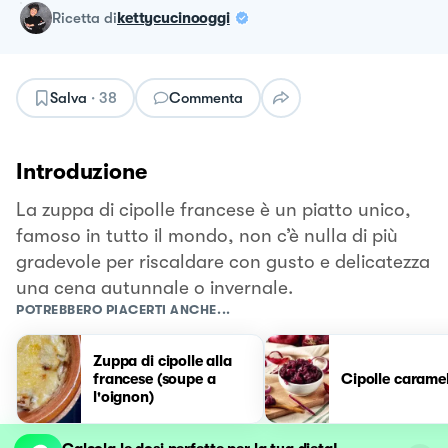
ricetta
di
kettycucinooggi
Salva
·
38
Commenta
Introduzione
La zuppa di cipolle francese è un piatto unico,
famoso in tutto il mondo, non c’è nulla di più
gradevole per riscaldare con gusto e delicatezza
una cena autunnale o invernale.
POTREBBERO PIACERTI ANCHE...
Zuppa di cipolle alla
francese (soupe a
Cipolle caramel
l'oignon)