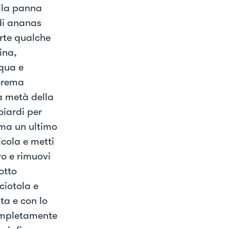
ella panna
 di ananas
arte qualche
ina,
cqua e
 crema
a metà della
oiardi per
orma un ultimo
icola e metti
ero e rimuovi
otto
ciotola e
ta e con lo
completamente