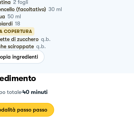
latina
2
fogli
oncello (facoltativo)
30
ml
qua
50
ml
oiardi
18
LA COPERTURA
dette di zucchero
q.b.
che sciroppate
q.b.
opia ingredienti
edimento
40 minuti
o totale
dalità passo passo