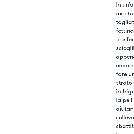
In un’
montat
taglia
fettina
trasfe
sciogl
appena
crema n
fare un
strato 
in frig
la pell
aiutan
sollev
sbatti