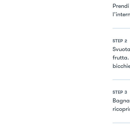
Prendi
l’inter
STEP
2
Svuota
frutta
bicchie
STEP
3
Bagna i
ricopr