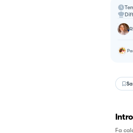
Tem
Dif
Pa
Sa
Intr
Fa cal