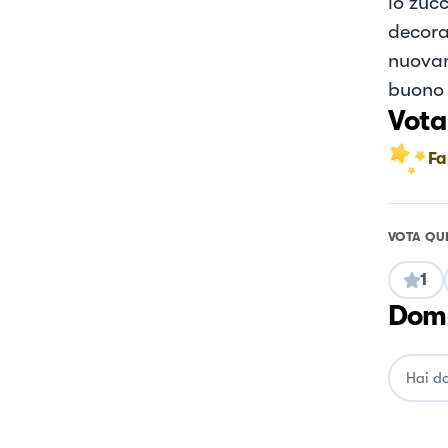
lo zuc
decora
nuovame
buono 
Vota
Fa
VOTA QU
1
Doma