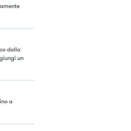
etamente
co dalla
ggiungi un
fino a