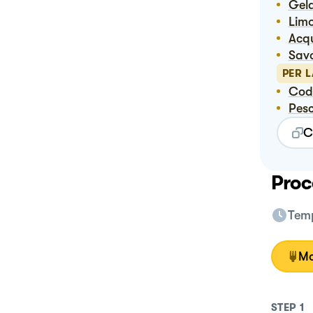
Ge
Lim
Ac
Sav
PER 
Co
Pes
C
Proc
Temp
Mo
STEP
1