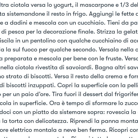
altra ciotola versa lo yogurt, il mascarpone e 1/3 d
a sistemandone il resto in frigo. Aggiungi le fette
te a dadini e mescola con un cucchiaio. Tieni da p
 di pesca per la decorazione finale. Strizza la gelat
riscila in un pentolino con qualche cucchiaino di a
ila la sul fuoco per qualche secondo. Versala nella
 preparata e mescola per bene con le fruste. Vers
ella ciotola rivestita di savoiardi. Bagna altri sav
o strato di biscotti. Versa il resto della crema e f
di biscotti inzuppati. Copri la superficie con la pell
o per un paio d’ore. Tira fuori il dessert dal frigorif
icola in superficie. Ora è tempo di sformare lo zucc
doci con un piatto da sistemare sopra: rovescia la 
a la torta con delicatezza. Riprendi la panna monta
tore elettrico montala a neve ben ferma. Ricopri 