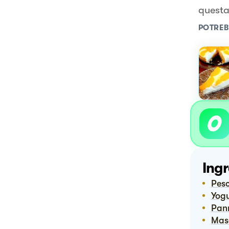
questa 
POTREB
Ingr
Pes
Yog
Pa
Ma