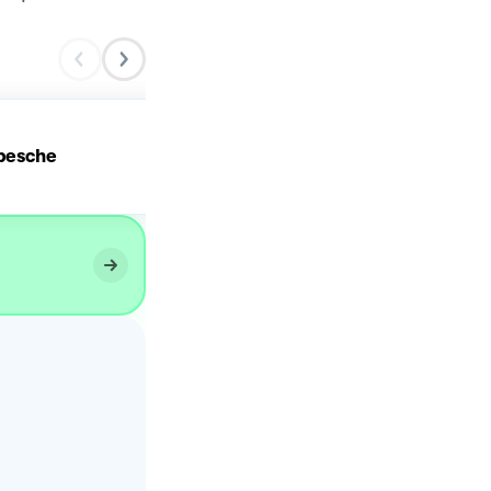
Torta con yogurt, cocco e
 pesche
pesche