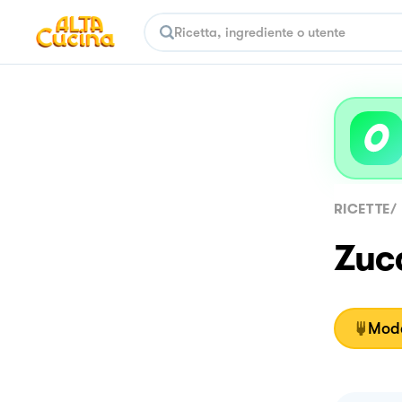
RICETTE
/
Zucc
Moda