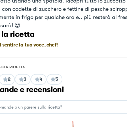
cotto usando una spatola. Ricopri tutto lo zuccotto 
 con codette di zucchero e fettine di pesche scirop
nte in frigo per qualche ora e.. più resterà al fre
sarà! 😍
 la ricetta
i sentire la tua voce, chef!
ESTA RICETTA
2
3
4
5
nde e recensioni