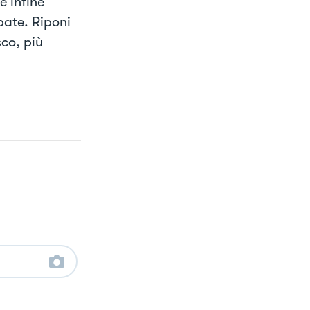
e infine
pate. Riponi
sco, più