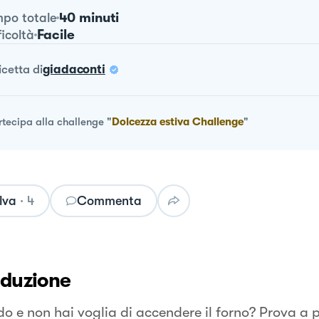
40 minuti
po totale
Facile
ficoltà
ricetta
di
giadaconti
rtecipa alla challenge
"
Dolcezza estiva Challenge
"
lva
·
4
Commenta
oduzione
do e non hai voglia di accendere il forno? Prova a 