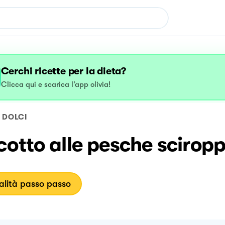
Cerchi ricette per la dieta?
Clicca qui e scarica l’app olivia!
DOLCI
otto alle pesche scirop
lità passo passo