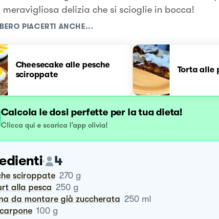
meravigliosa delizia che si scioglie in bocca!
BERO PIACERTI ANCHE...
Cheesecake alle pesche
Torta alle
sciroppate
Calcola le dosi perfette per la tua dieta!
Clicca qui e scarica l’app olivia!
edienti
4
che sciroppate
270
g
urt alla pesca
250
g
nna da montare già zuccherata
250
ml
scarpone
100
g