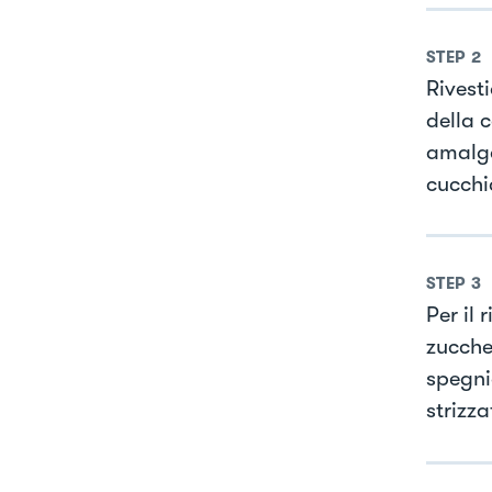
STEP
2
Rivest
della 
amalga
cucchi
STEP
3
Per il 
zucche
spegni
strizz