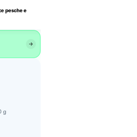
e pesche e
Cheesecake al cocco 🥥
0
g