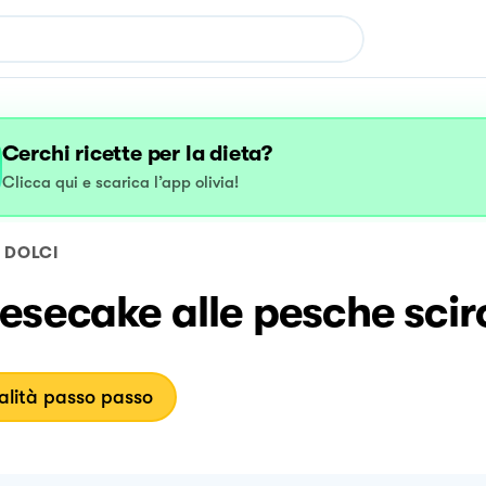
Cerchi ricette per la dieta?
Clicca qui e scarica l’app olivia!
DOLCI
esecake alle pesche sci
lità passo passo