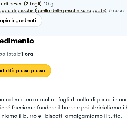
la di pesce (2 fogli)
10
g
roppo di pesche (quello delle pesche sciroppate)
6
cucchi
opia ingredienti
edimento
1 ora
o totale
dalità passo passo
o col mettere a mollo i fogli di colla di pesce in a
hé facciamo fondere il burro e poi sbricioliamo i b
uniamo il burro e i biscotti amalgamiamo il tutto.