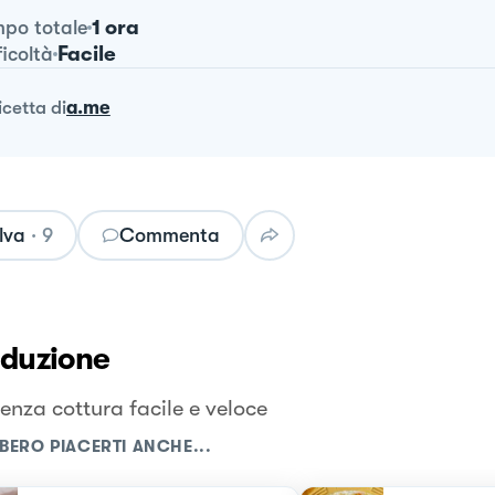
1 ora
po totale
Facile
ficoltà
ricetta
di
a.me
lva
·
9
Commenta
oduzione
enza cottura facile e veloce
BERO PIACERTI ANCHE...