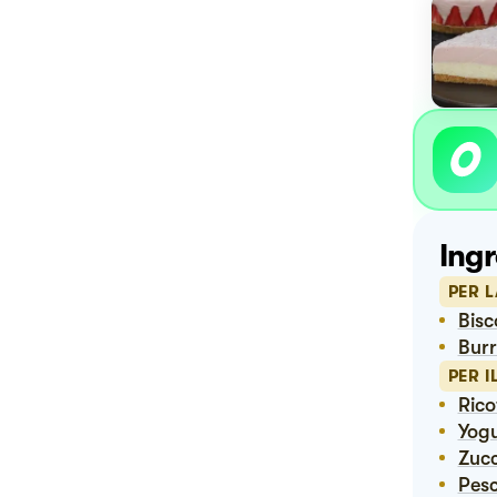
Ingr
PER L
Bis
Bur
PER I
Ric
Yog
Zuc
Pe