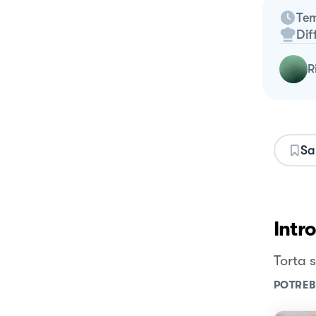
Tem
Dif
Sa
Intr
Torta s
POTREB