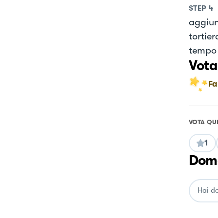
STEP
4
aggiun
tortier
tempo 
Vota
Fa
VOTA QU
1
Doma