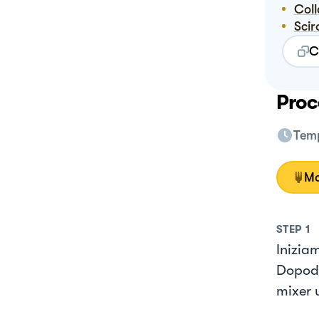
Col
Sci
C
Proc
Temp
Mo
STEP
1
Iniziam
Dopodic
mixer 