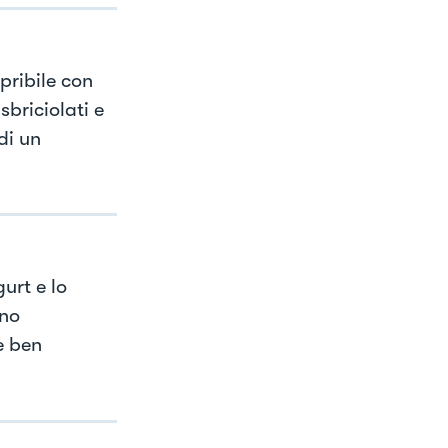
pribile con
briciolati e
di un
urt e lo
ino
e ben