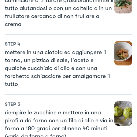
cominciare a triturare grossolanamente il
tutto aiutandosi o con un coltello o in un
frullatore cercando di non frullare a
crema
STEP
4
mettere in una ciotola ed aggiungere il
tonno, un pizzico di sale, l'aceto e
qualche cucchiaio di olio e con una
forchetta schiacciare per amalgamare il
tutto
STEP
5
riempire le zucchine e mettere in una
pirofila da forno con un filo di olio e via in
forno a 180 gradi per almeno 40 minuti
(varia da forno a forno)