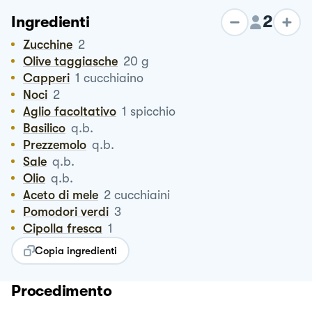
2
Ingredienti
Zucchine
2
Olive taggiasche
20
g
Capperi
1
cucchiaino
Noci
2
Aglio facoltativo
1
spicchio
Basilico
q.b.
Prezzemolo
q.b.
Sale
q.b.
Olio
q.b.
Aceto di mele
2
cucchiaini
Pomodori verdi
3
Cipolla fresca
1
Copia ingredienti
Procedimento