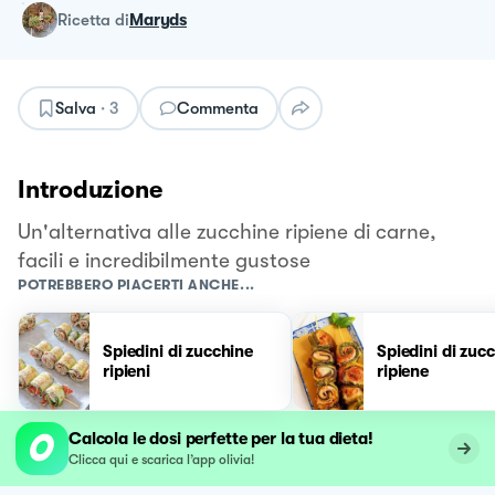
ricetta
di
Maryds
Salva
·
3
Commenta
Introduzione
Un'alternativa alle zucchine ripiene di carne,
facili e incredibilmente gustose
POTREBBERO PIACERTI ANCHE...
Spiedini di zucchine
Spiedini di zuc
ripieni
ripiene
Calcola le dosi perfette per la tua dieta!
Clicca qui e scarica l’app olivia!