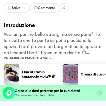
Salva
·
4
Commenta
Introduzione
Vuoi un panino bello strong ma senza pane? Ho
la ricetta che fa per te se poi ti piacciono le
spezie ti farò provare un burger di pollo speziato
da leccarsi i baffi. Prova la mia ricetta 🧑‍🍳
POTREBBERO PIACERTI ANCHE...
Flan al cavolo
Crema di cavol
cappuccio viola💜🤩
Calcola le dosi perfette per la tua dieta!
Clicca qui e scarica l’app olivia!