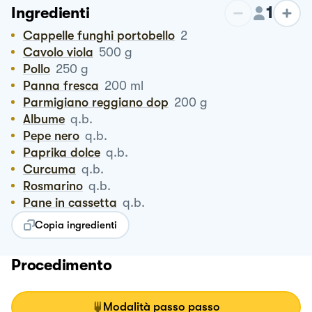
1
Ingredienti
Cappelle funghi portobello
2
Cavolo viola
500
g
Pollo
250
g
Panna fresca
200
ml
Parmigiano reggiano dop
200
g
Albume
q.b.
Pepe nero
q.b.
Paprika dolce
q.b.
Curcuma
q.b.
Rosmarino
q.b.
Pane in cassetta
q.b.
Copia ingredienti
Procedimento
Modalità passo passo