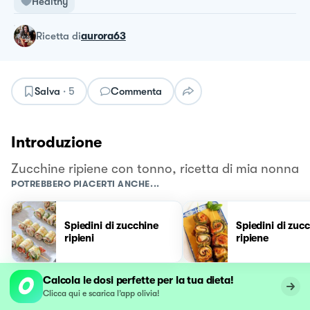
Healthy
ricetta
di
aurora63
Salva
·
5
Commenta
Introduzione
Zucchine ripiene con tonno, ricetta di mia nonna
POTREBBERO PIACERTI ANCHE...
Spiedini di zucchine
Spiedini di zuc
ripieni
ripiene
Calcola le dosi perfette per la tua dieta!
Clicca qui e scarica l’app olivia!