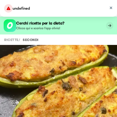
undefined
Cerchi ricette per la dieta?
Clicca qui e scarica l’app olivia!
RICETTE
/
SECONDI