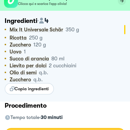
Clicca qui e scarica l’app olivia!
4
Ingredienti
Mix It Universale Schär
350
g
Ricotta
250
g
Zucchero
120
g
Uovo
1
Succo di arancia
80
ml
Lievito per dolci
2
cucchiaini
Olio di semi
q.b.
Zucchero
q.b.
Copia ingredienti
Procedimento
Tempo totale
30 minuti