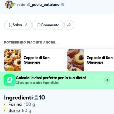
ricetta
di
_paola_catalano
Salva
·
6
Commenta
POTREBBERO PIACERTI ANCHE...
Zeppole di San
Zeppole di San
Giuseppe
Giuseppe
Calcola le dosi perfette per la tua dieta!
Clicca qui e scarica l’app olivia!
10
Ingredienti
Farina
150
g
Burro
80
g