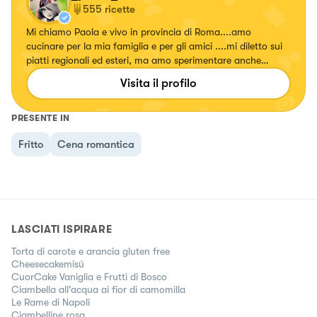
555
ricette
Mi chiamo Paola e vivo in provincia di Roma....amo
cucinare per la mia famiglia e per gli amici ....mi diletto sui
piatti regionali ed esteri, ma amo sperimentare anche
ricette con erbe e fiori, confetture e liquori. Seguitemi!!!!
Visita il profilo
Su... #fattierifattiamodomio
PRESENTE IN
Fritto
Cena romantica
LASCIATI ISPIRARE
Torta di carote e arancia gluten free
Cheesecakemisú
CuorCake Vaniglia e Frutti di Bosco
Ciambella all'acqua ai fior di camomilla
Le Rame di Napoli
Ciambelline rosa