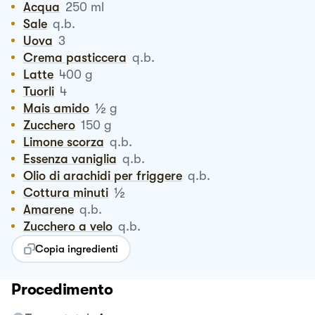
Acqua
250
ml
Sale
q.b.
Uova
3
Crema pasticcera
q.b.
Latte
400
g
Tuorli
4
½
Mais amido
g
Zucchero
150
g
Limone scorza
q.b.
Essenza vaniglia
q.b.
Olio di arachidi per friggere
q.b.
½
Cottura minuti
Amarene
q.b.
Zucchero a velo
q.b.
Copia ingredienti
Procedimento