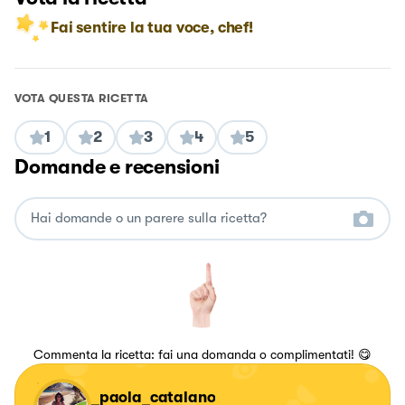
Fai sentire la tua voce, chef!
VOTA QUESTA RICETTA
1
2
3
4
5
Domande e recensioni
Commenta la ricetta: fai una domanda o complimentati! 😋
_paola_catalano