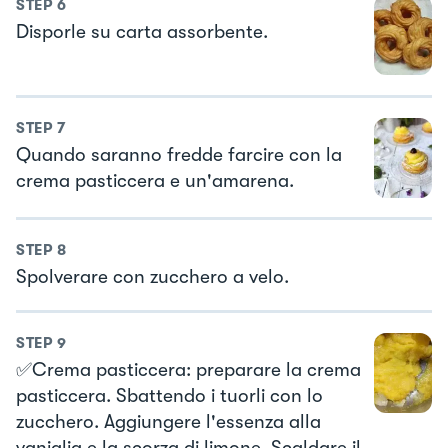
STEP
6
Disporle su carta assorbente.
STEP
7
Quando saranno fredde farcire con la
crema pasticcera e un'amarena.
STEP
8
Spolverare con zucchero a velo.
STEP
9
✅Crema pasticcera: preparare la crema
pasticcera. Sbattendo i tuorli con lo
zucchero. Aggiungere l'essenza alla
vaniglia e la scorza di limone. Scaldare il