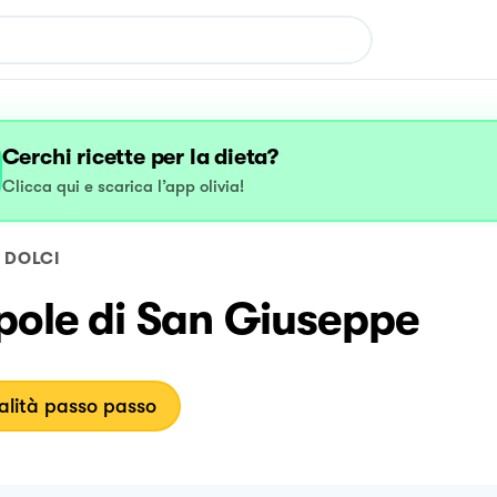
Cerchi ricette per la dieta?
Clicca qui e scarica l’app olivia!
DOLCI
pole di San Giuseppe
lità passo passo