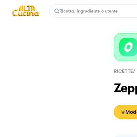
RICETTE
/
Zep
Moda