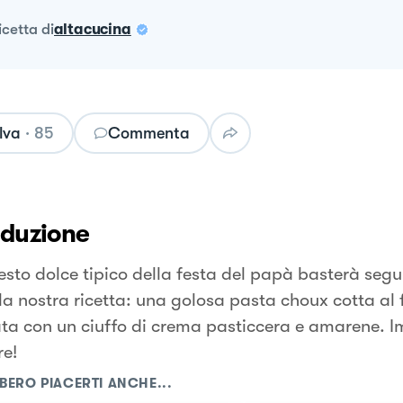
ricetta
di
altacucina
lva
·
85
Commenta
oduzione
esto dolce tipico della festa del papà basterà segu
la nostra ricetta: una golosa pasta choux cotta al 
ta con un ciuffo di crema pasticcera e amarene. I
re!
BERO PIACERTI ANCHE...