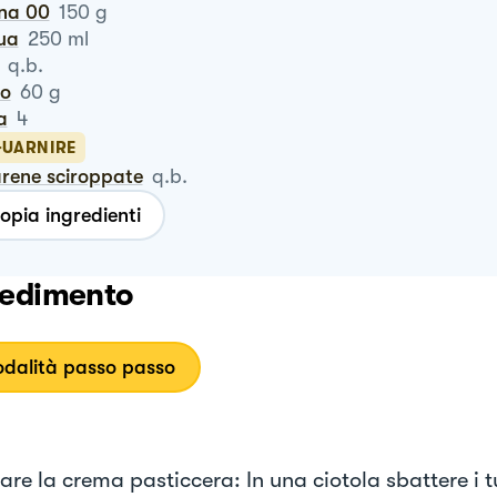
ina 00
150
g
qua
250
ml
q.b.
ro
60
g
a
4
GUARNIRE
arene sciroppate
q.b.
opia ingredienti
edimento
dalità passo passo
re la crema pasticcera: In una ciotola sbattere i t