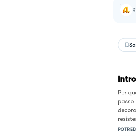
Sa
Intr
Per qu
passo 
decora
resiste
POTREB