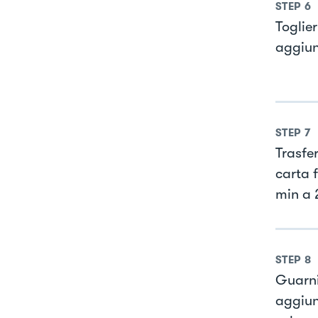
STEP
6
Toglier
aggiun
STEP
7
Trasfe
carta 
min a 
STEP
8
Guarni
aggiun