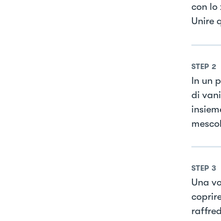
con lo
Unire 
STEP
2
In un p
di vani
insiem
mescol
STEP
3
Una vo
coprir
raffred