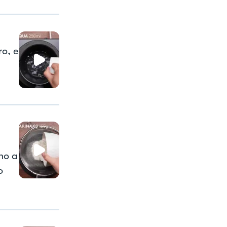
ro, e
no a
o