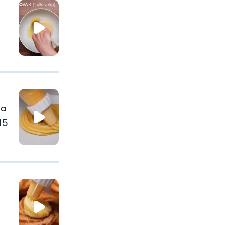
la
15