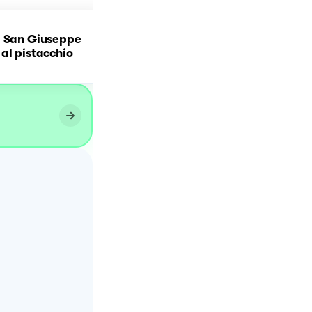
i San Giuseppe
Zeppole di San Giuseppe
al pistacchio￼