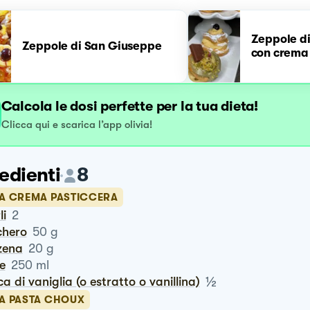
Zeppole d
Zeppole di San Giuseppe
con crema 
Calcola le dosi perfette per la tua dieta!
Clicca qui e scarica l’app olivia!
edienti
8
LA CREMA PASTICCERA
li
2
chero
50
g
izena
20
g
te
250
ml
½
ca di vaniglia (o estratto o vanillina)
LA PASTA CHOUX