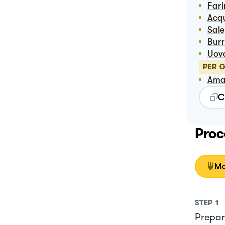
Far
Ac
Sale
Bur
Uov
PER 
Am
C
Proc
Mo
STEP
1
Prepara