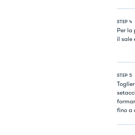
STEP
4
Per la 
il sale
STEP
5
Toglier
setacc
formar
fino a 