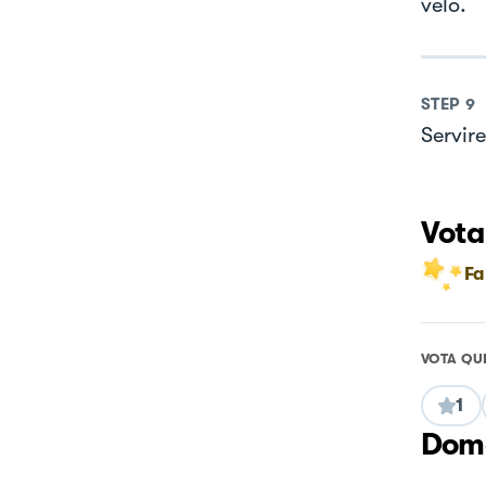
velo.
STEP
9
Servire
Vota
Fa
VOTA QU
1
Doma