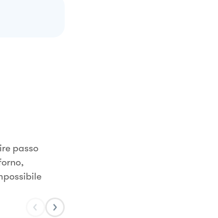
ire passo
forno,
mpossibile