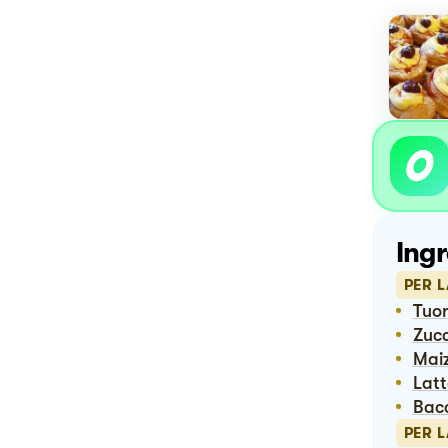
Ingr
PER 
Tuor
Zuc
Ma
Lat
Bac
PER 