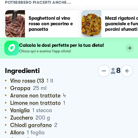
POTREBBERO PIACERTI ANCHE...
Spaghettoni al vino
Mezzi rigatoni 
rosso con pecorino e
guanciale e fun
pancetta
porcini sfumati
Calcola le dosi perfette per la tua dieta!
Clicca qui e scarica l’app olivia!
8
Ingredienti
Vino rosso (13
1
lt
Grappa
25
ml
Arance non trattate
4
Limone non trattato
1
Vaniglia
1
stecca
Zucchero
200
g
Chiodi garofano
2
Alloro
1
foglia