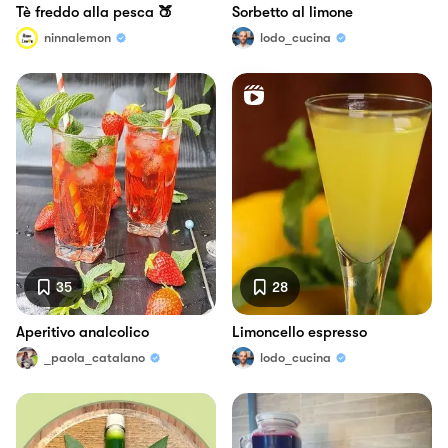
Tè freddo alla pesca 🍑
Sorbetto al limone
ninnalemon
lodo_cucina
35
28
Aperitivo analcolico
Limoncello espresso
_paola_catalano
lodo_cucina