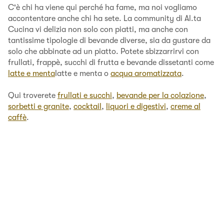
C'è chi ha viene qui perché ha fame, ma noi vogliamo
accontentare anche chi ha sete. La community di Al.ta
Cucina vi delizia non solo con piatti, ma anche con
tantissime tipologie di bevande diverse, sia da gustare da
solo che abbinate ad un piatto. Potete sbizzarrirvi con
frullati, frappè, succhi di frutta e bevande dissetanti come
latte e menta
latte e menta o
acqua aromatizzata
.
Qui troverete
frullati e succhi
,
bevande per la colazione
,
sorbetti e granite
,
cocktail
,
liquori e digestivi
,
creme al
caffè
.