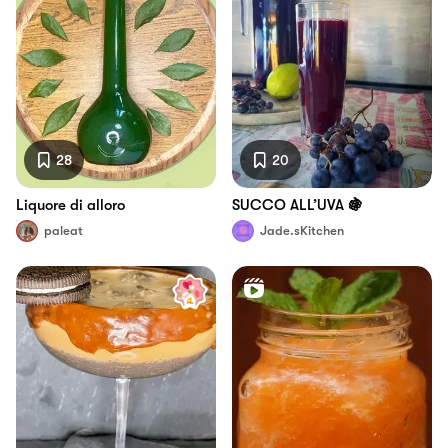
28
20
Liquore di alloro
SUCCO ALL’UVA 🍇
paleat
Jade.sKitchen