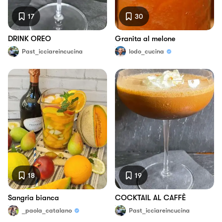
17
30
DRINK OREO
Granita al melone
Past_icciareincucina
lodo_cucina
18
19
Sangria bianca
COCKTAIL AL CAFFÈ
_paola_catalano
Past_icciareincucina