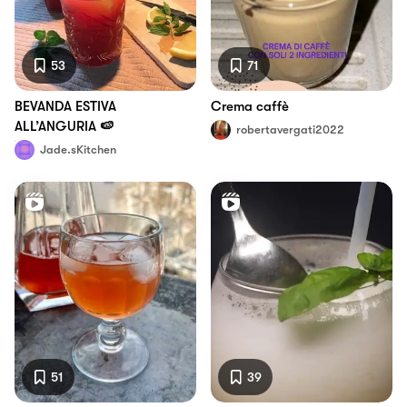
53
71
BEVANDA ESTIVA
Crema caffè
ALL’ANGURIA 🍉
robertavergati2022
Jade.sKitchen
51
39