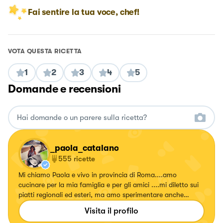
Fai sentire la tua voce, chef!
VOTA QUESTA RICETTA
1
2
3
4
5
Domande e recensioni
_paola_catalano
555
ricette
Mi chiamo Paola e vivo in provincia di Roma....amo
cucinare per la mia famiglia e per gli amici ....mi diletto sui
piatti regionali ed esteri, ma amo sperimentare anche
ricette con erbe e fiori, confetture e liquori. Seguitemi!!!!
Visita il profilo
Su... #fattierifattiamodomio