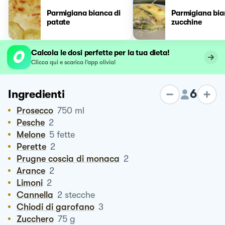
Parmigiana bianca di
Parmigiana bia
patate
zucchine
Calcola le dosi perfette per la tua dieta!
Clicca qui e scarica l’app olivia!
6
Ingredienti
Prosecco
750
ml
Pesche
2
Melone
5
fette
Perette
2
Prugne coscia di monaca
2
Arance
2
Limoni
2
Cannella
2
stecche
Chiodi di garofano
3
Zucchero
75
g