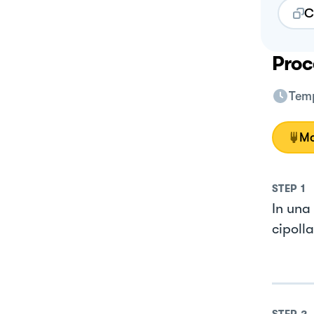
C
Proc
Temp
Mo
STEP
1
In una 
cipolla
STEP
2