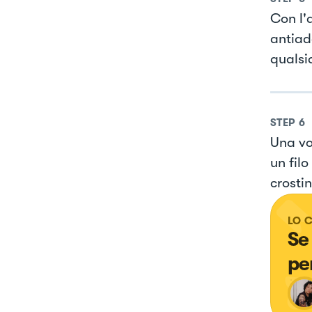
Con l'a
antiade
qualsia
STEP
6
Una vol
un filo
crostin
LO 
Se
pe