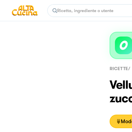
RICETTE
/
Vell
zuc
Moda