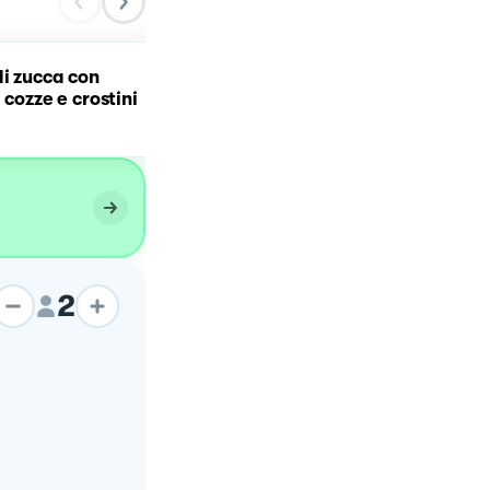
di zucca con
Hummus di zucca e ceci
 cozze e crostini
croccanti 🎃
2