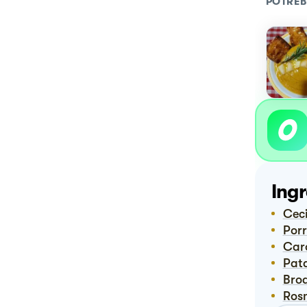
POTREB
Ingr
Cec
Por
Ca
Pa
Bro
Ro