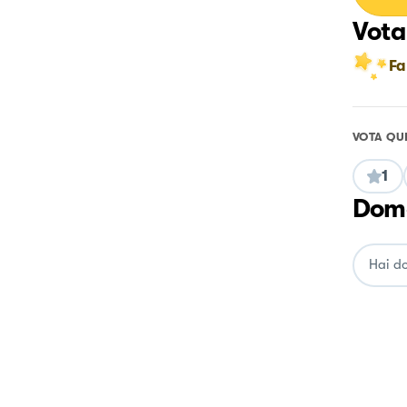
Vota
Fa
VOTA QU
1
Doma