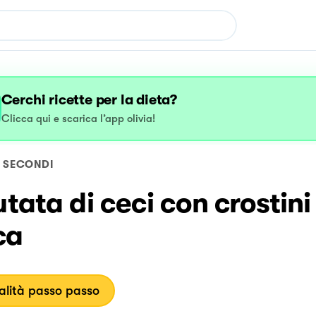
Cerchi ricette per la dieta?
Clicca qui e scarica l’app olivia!
SECONDI
utata di ceci con crostini
ca
lità passo passo