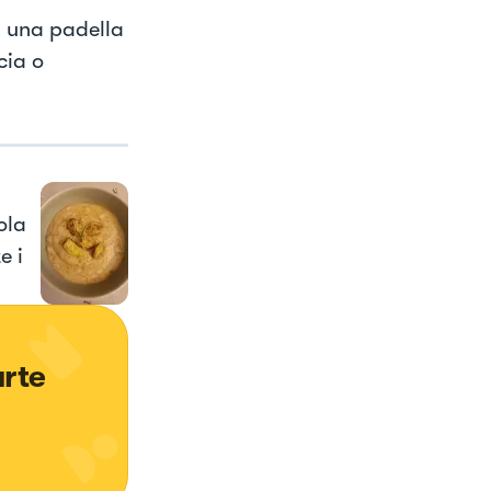
in una padella
cia o
ola
e i
rte 