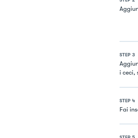
Aggiun
STEP
3
Aggiun
i ceci,
STEP
4
Fai in
STEP
5