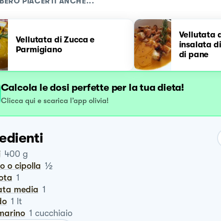
BERO PIACERTI ANCHE...
Vellutata 
Vellutata di Zucca e
insalata di
Parmigiano
di pane
Calcola le dosi perfette per la tua dieta!
Clicca qui e scarica l’app olivia!
edienti
i
400
g
½
ro o cipolla
rota
1
tata media
1
do
1
lt
smarino
1
cucchiaio