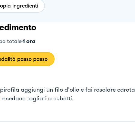
opia ingredienti
edimento
1 ora
o totale
dalità passo passo
pirofila aggiungi un filo d'olio e fai rosolare carota
 e sedano tagliati a cubetti.