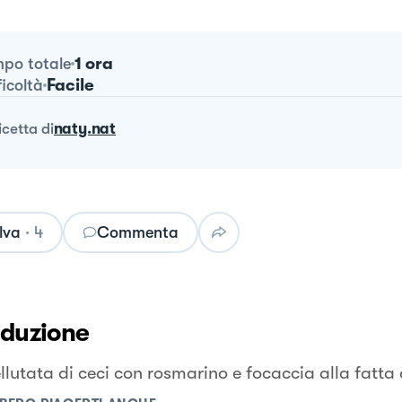
1 ora
po totale
Facile
ficoltà
ricetta
di
naty.nat
lva
·
4
Commenta
oduzione
lutata di ceci con rosmarino e focaccia alla fatta 