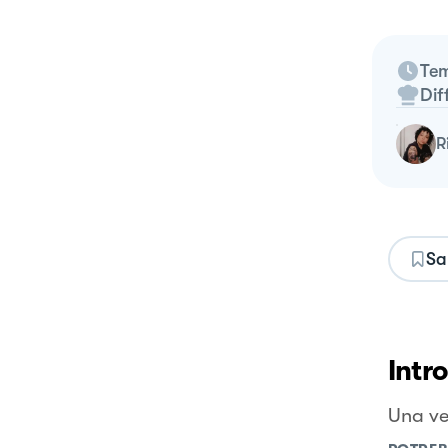
Tem
Dif
Sa
Intr
Una vel