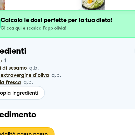
Calcola le dosi perfette per la tua dieta!
Clicca qui e scarica l’app olivia!
edienti
o
1
i di sesamo
q.b.
io extravergine d'oliva
q.b.
via fresca
q.b.
opia ingredienti
edimento
dalità passo passo