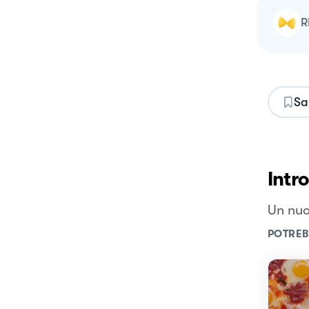
Sa
Intr
Un nuo
POTREB