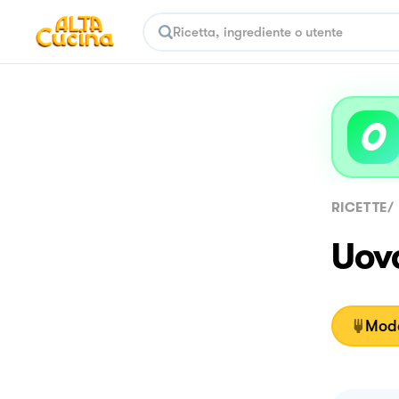
RICETTE
/
Uovo
Moda