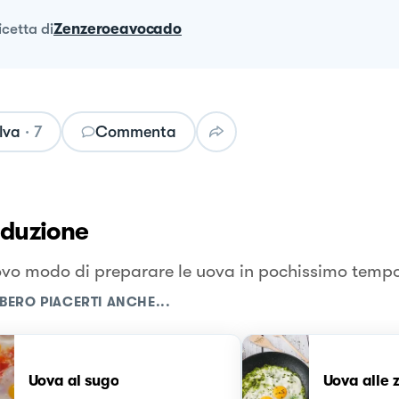
ricetta
di
Zenzeroeavocado
lva
·
7
Commenta
oduzione
vo modo di preparare le uova in pochissimo tempo
BERO PIACERTI ANCHE...
Uova al sugo
Uova alle 