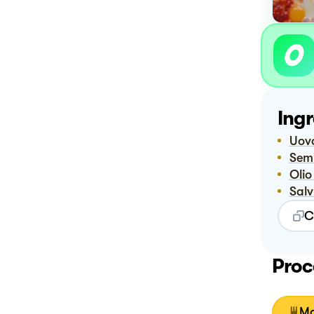
Ingr
Uov
Sem
Ol
Sal
C
Proc
Mo