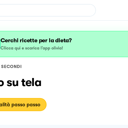
Cerchi ricette per la dieta?
Clicca qui e scarica l’app olivia!
SECONDI
 su tela
lità passo passo