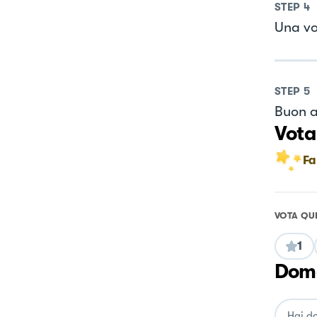
STEP
4
Una vo
STEP
5
Buon a
Vota
Fa
VOTA QU
1
Doma