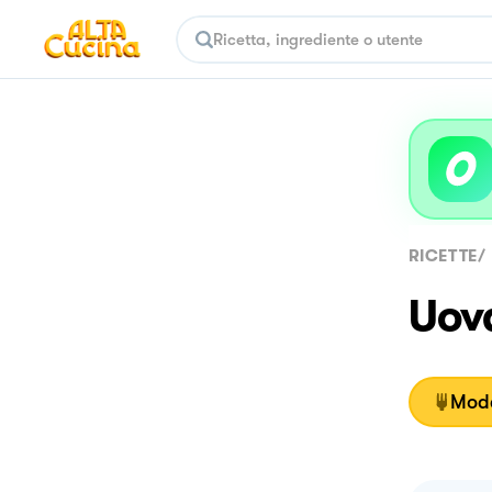
RICETTE
/
Uova
Moda