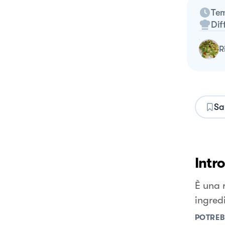
Tem
Dif
Sa
Intr
È una 
ingredi
POTREB