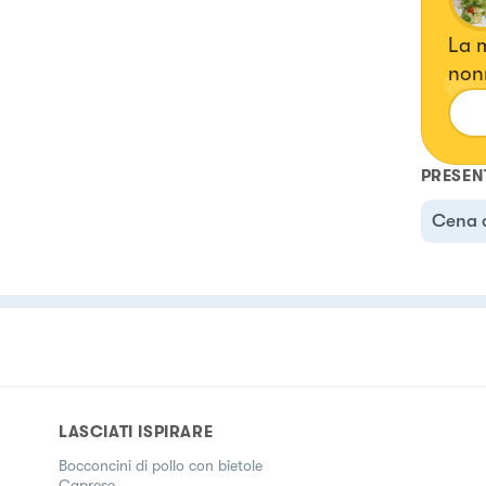
La m
nonn
rivi
Ogni
emo
PRESEN
Cena 
LASCIATI ISPIRARE
Bocconcini di pollo con bietole
Caprese