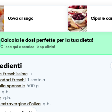
Uova al sugo
Cipolle ca
Calcola le dosi perfette per la tua dieta!
Clicca qui e scarica l’app olivia!
edienti
a freschissime
4
odori freschi
1
scatola
polla sponsale
400
g
q.b.
e
q.b.
io extravergine d'oliva
q.b.