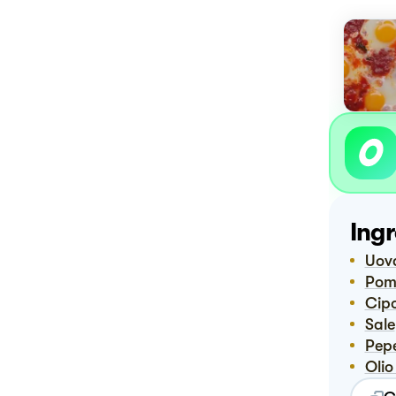
Ingr
Uov
Pom
Ci
Sale
Pep
Ol