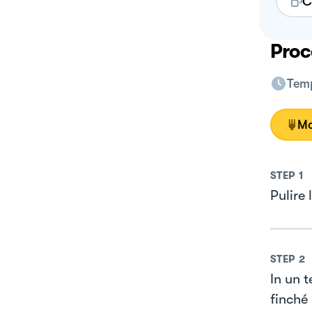
C
Proc
Temp
Mo
STEP
1
Pulire 
STEP
2
In un t
finché