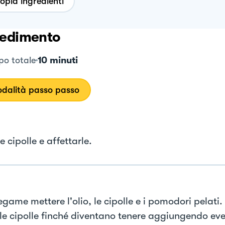
opia ingredienti
edimento
10 minuti
o totale
dalità passo passo
le cipolle e affettarle.
egame mettere l'olio, le cipolle e i pomodori pelati
 le cipolle finché diventano tenere aggiungendo e