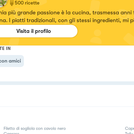
500
ricette
ia più grande passione è la cucina, trasmessa anni 
a. I piatti tradizionali, con gli stessi ingredienti, mi 
sitarli a mio modo, inserendo eleganza e specialmente
Visita il profilo
 volta che creo un piatto mi emoziono e vorrei tanto
zionare anche voi.
TE IN
con amici
Filetto di sogliola con cavolo nero
Capr
Caprese
Tofu