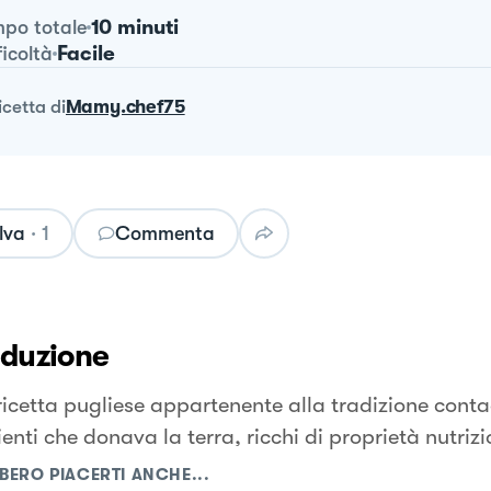
10 minuti
po totale
Facile
ficoltà
ricetta
di
Mamy.chef75
lva
·
1
Commenta
oduzione
ricetta pugliese appartenente alla tradizione cont
enti che donava la terra, ricchi di proprietà nutrizi
BERO PIACERTI ANCHE...