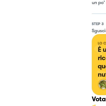
un po'
STEP
3
Sgusci
LO 
È 
ri
qu
nut
Vota