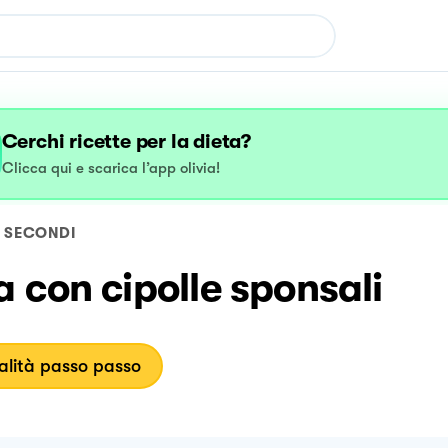
Cerchi ricette per la dieta?
Clicca qui e scarica l’app olivia!
SECONDI
 con cipolle sponsali
lità passo passo