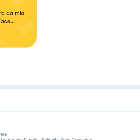
fa da mia
piace
 colori.
ese
 Saltato con Funghi e Spinaci e Pane Croccante