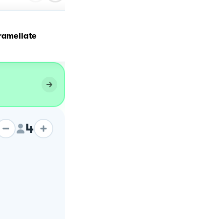
ramellate
Uova alle zucchine
4