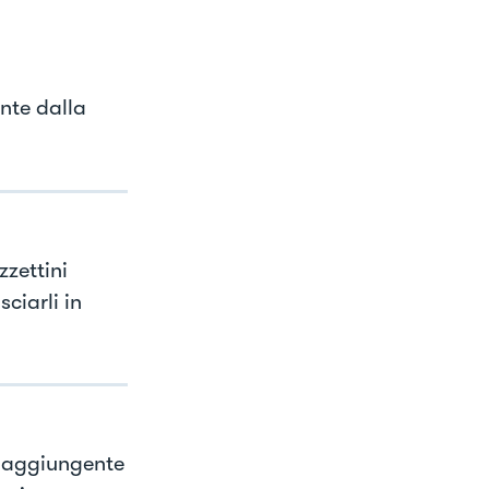
ante dalla
zzettini
ciarli in
e, aggiungente