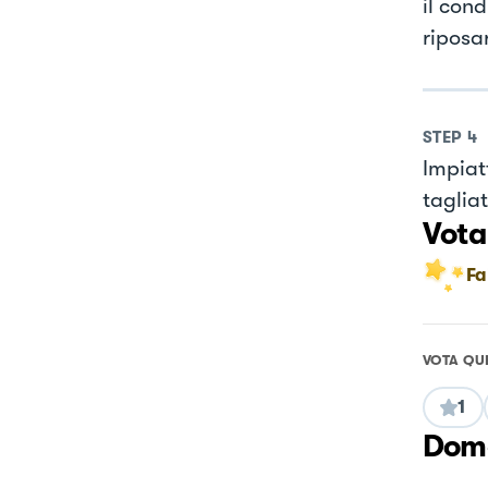
il cond
riposa
STEP
4
Impiat
taglia
Vota
Fa
VOTA QU
1
Doma