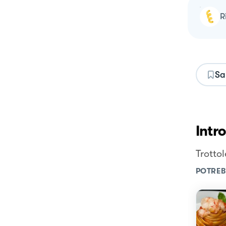
Sa
Intr
Trotto
POTREB