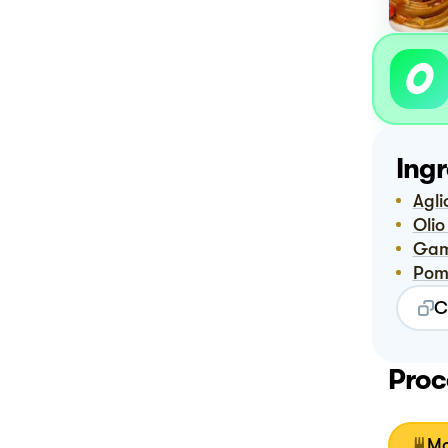
Ingr
Agli
Oli
Ga
Po
C
Proc
Mo