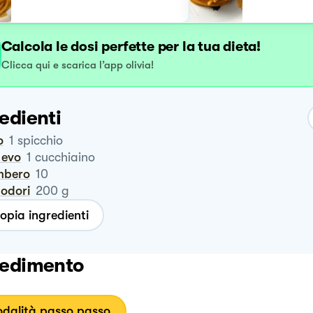
Calcola le dosi perfette per la tua dieta!
Clicca qui e scarica l’app olivia!
edienti
o
1
spicchio
o evo
1
cucchiaino
mbero
10
modori
200
g
opia ingredienti
edimento
dalità passo passo