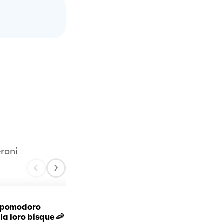
roni
 pomodoro
Trottole all’ortolana
la loro bisque 🦐