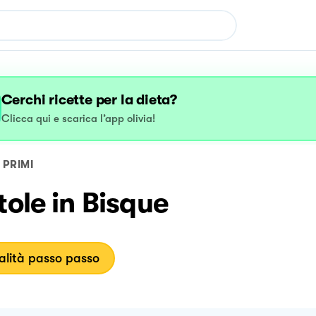
Cerchi ricette per la dieta?
Clicca qui e scarica l’app olivia!
PRIMI
tole in Bisque
lità passo passo