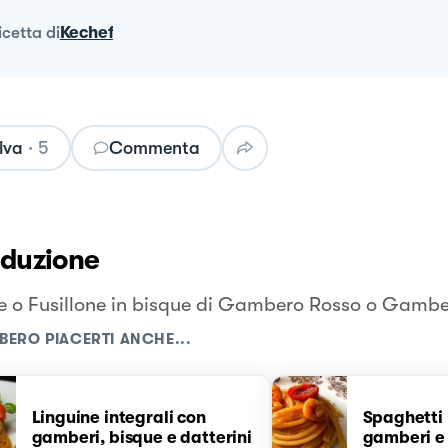
ricetta
di
Kechef
lva
·
5
Commenta
oduzione
le o Fusillone in bisque di Gambero Rosso o Gambe
BERO PIACERTI ANCHE...
Linguine integrali con
Spaghetti
gamberi, bisque e datterini
gamberi e 