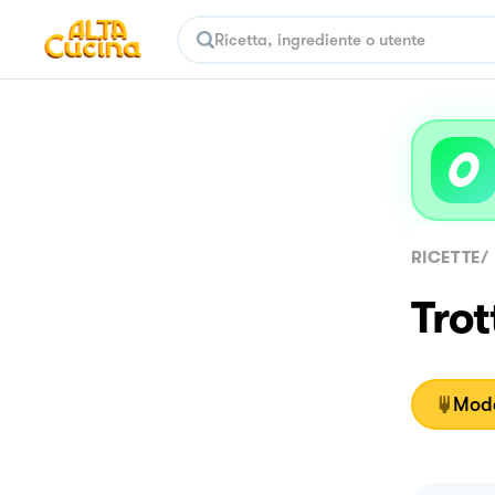
RICETTE
/
Trot
Moda