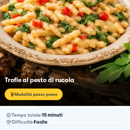
Trofie al pesto di rucola
Modalità passo passo
Tempo totale
15 minuti
Difficoltà
Facile