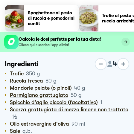
Spaghettone al pesto
Trofie al pesto 
di rucola e pomodorini
rucola arricchi
confit
Calcola le dosi perfette per la tua dieta!
Clicca qui e scarica l’app olivia!
4
Ingredienti
Trofie
350
g
Rucola fresca
80
g
Mandorle pelate (o pinoli)
40
g
Parmigiano grattugiato
50
g
Spicchio d’aglio piccolo (facoltativo)
1
Scorza grattugiata di mezzo limone non trattato
½
Olio extravergine d'oliva
90
ml
Sale
q.b.