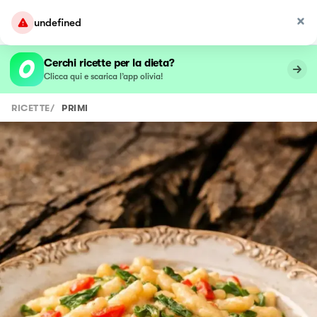
undefined
Cerchi ricette per la dieta?
Clicca qui e scarica l’app olivia!
RICETTE
/
PRIMI