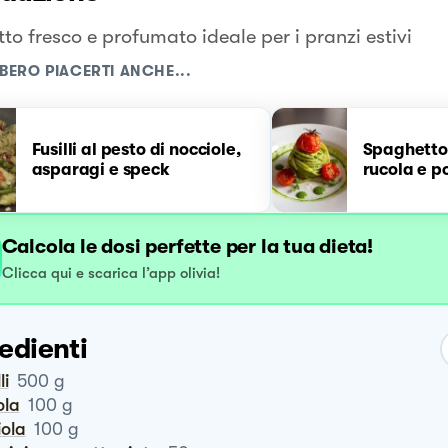
to fresco e profumato ideale per i pranzi estivi
BERO PIACERTI ANCHE...
Fusilli al pesto di nocciole,
Spaghetton
asparagi e speck
rucola e p
Calcola le dosi perfette per la tua dieta!
Clicca qui e scarica l’app olivia!
edienti
li
500
g
ola
100
g
iola
100
g