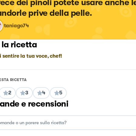
vece dei pinoli potete usare anche l
ndorle prive della pelle.
taniago74
 la ricetta
i sentire la tua voce, chef!
ESTA RICETTA
2
3
4
5
nde e recensioni