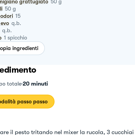
rmigiano grattugiato
50
g
li
50
g
modori
15
o evo
q.b.
q.b.
o
1
spicchio
opia ingredienti
edimento
20 minuti
o totale
dalità passo passo
re il pesto tritando nel mixer la rucola, 3 cucchiai d