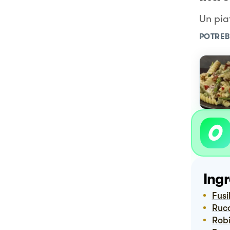
Un piat
POTREB
Ingr
Fusil
Ruc
Rob