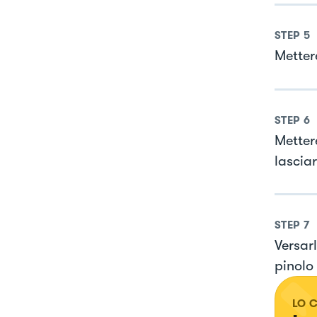
STEP
5
Mettere
STEP
6
Mettere
lascia
STEP
7
Versar
pinolo 
LO 