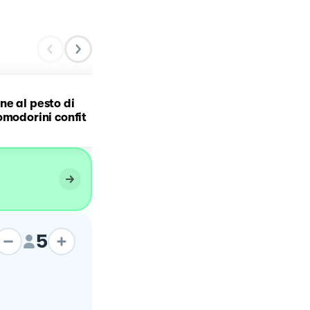
e al pesto di
Pesto di rucola e menta
omodorini confit
5