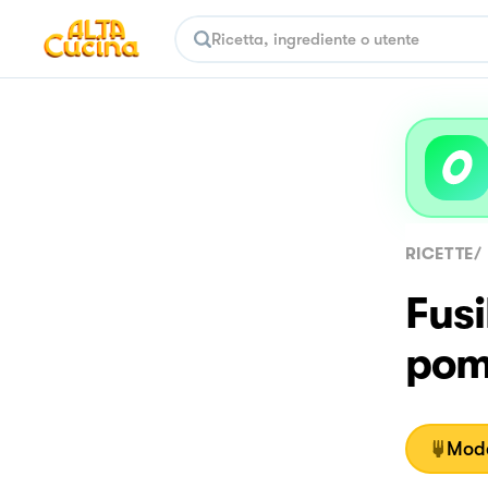
RICETTE
/
Fusi
pom
Moda