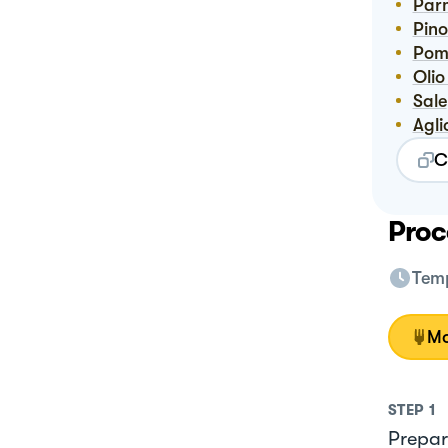
Pa
Pino
Po
Oli
Sale
Agli
C
Proc
Temp
Mo
STEP
1
Prepara