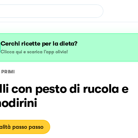
Cerchi ricette per la dieta?
Clicca qui e scarica l’app olivia!
PRIMI
lli con pesto di rucola e
odirini
lità passo passo