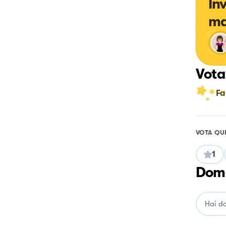
In
ma
Vota
Fa
VOTA QU
1
Doma