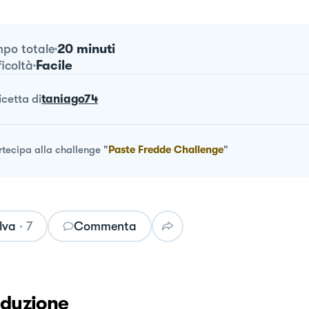
20 minuti
po totale
Facile
ficoltà
ricetta
di
taniago74
rtecipa alla challenge
"
Paste Fredde Challenge
"
lva
·
7
Commenta
oduzione