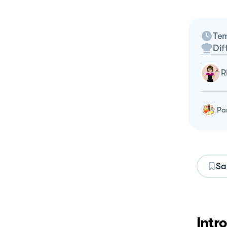
Tem
Dif
Pa
Sa
Intr