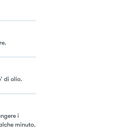
re.
 di olio.
ungere i
ualche minuto.