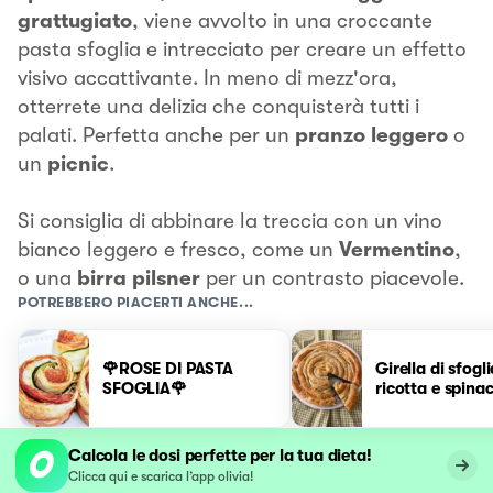
grattugiato
, viene avvolto in una croccante
pasta sfoglia e intrecciato per creare un effetto
visivo accattivante. In meno di mezz'ora,
otterrete una delizia che conquisterà tutti i
palati. Perfetta anche per un
pranzo leggero
o
un
picnic
.
Si consiglia di abbinare la treccia con un vino
bianco leggero e fresco, come un
Vermentino
,
o una
birra pilsner
per un contrasto piacevole.
POTREBBERO PIACERTI ANCHE...
🌹ROSE DI PASTA
Girella di sfogl
SFOGLIA🌹
ricotta e spinac
Calcola le dosi perfette per la tua dieta!
Clicca qui e scarica l’app olivia!