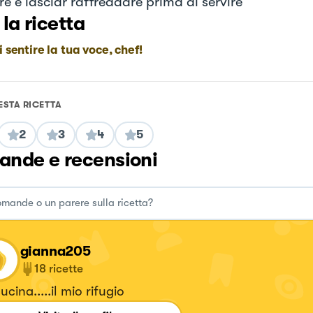
re e lasciar raffreddare prima di servire
 la ricetta
i sentire la tua voce, chef!
ESTA RICETTA
2
3
4
5
nde e recensioni
gianna205
18
ricette
ucina.....il mio rifugio