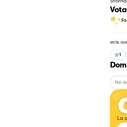
Sforna
Vota
Fa
VOTA QU
1
Doma
La c