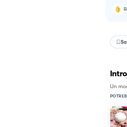
Sa
Intr
Un mor
POTREB