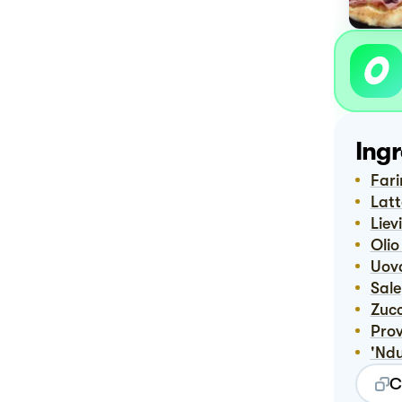
Ingr
Far
Lat
Lie
Oli
Uov
Sale
Zuc
Pro
'nd
C