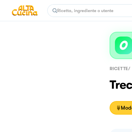
RICETTE
/
Trec
Moda