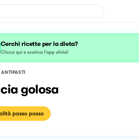
Cerchi ricette per la dieta?
Clicca qui e scarica l’app olivia!
ANTIPASTI
cia golosa
lità passo passo