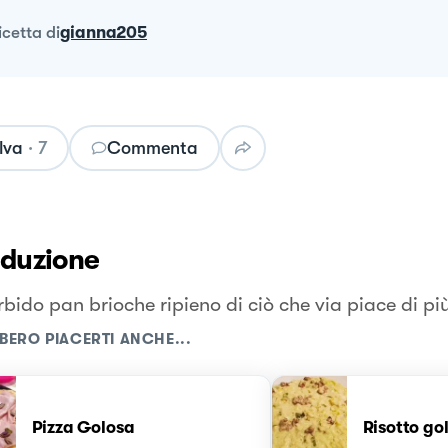
ricetta
di
gianna205
lva
·
7
Commenta
oduzione
bido pan brioche ripieno di ciò che via piace di pi
BERO PIACERTI ANCHE...
Pizza Golosa
Risotto go