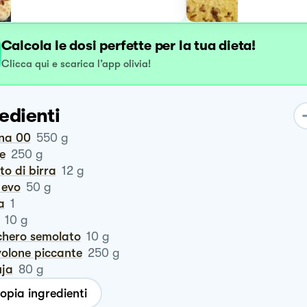
Calcola le dosi perfette per la tua dieta!
Clicca qui e scarica l’app olivia!
edienti
ina 00
550
g
te
250
g
vito di birra
12
g
o evo
50
g
a
1
10
g
chero semolato
10
g
volone piccante
250
g
uja
80
g
opia ingredienti