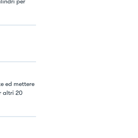
lindri per
te ed mettere
 altri 20