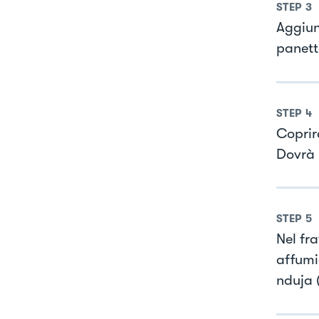
STEP
3
Aggiung
panetto
STEP
4
Coprire
Dovrà 
STEP
5
Nel fr
affumic
nduja 