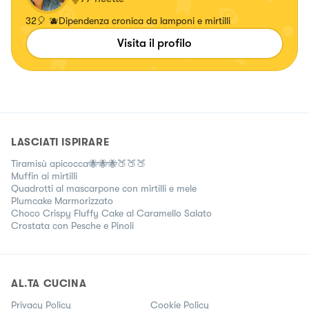
32🎈 🫐Dipendenza cronica da lamponi e mirtilli
Visita il profilo
LASCIATI ISPIRARE
Tiramisù apicocca🐝🐝🐝🍑🍑🍑
Muffin ai mirtilli
Quadrotti al mascarpone con mirtilli e mele
Plumcake Marmorizzato
Choco Crispy Fluffy Cake al Caramello Salato
Crostata con Pesche e Pinoli
AL.TA CUCINA
Privacy Policy
Cookie Policy