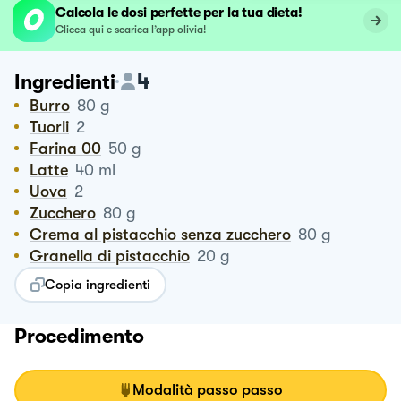
Calcola le dosi perfette per la tua dieta!
Clicca qui e scarica l’app olivia!
4
Ingredienti
Burro
80
g
Tuorli
2
Farina 00
50
g
Latte
40
ml
Uova
2
Zucchero
80
g
Crema al pistacchio senza zucchero
80
g
Granella di pistacchio
20
g
Copia ingredienti
Procedimento
Modalità passo passo