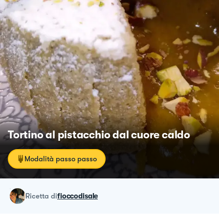
Tortino al pistacchio dal cuore caldo
Modalità passo passo
ricetta
di
fioccodisale