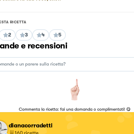
ESTA RICETTA
2
3
4
5
nde e recensioni
Commenta la ricetta: fai una domanda o complimentati! 😋
dianacorradetti
160
ricette