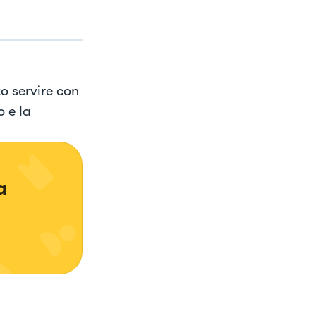
o servire con
o e la
a 