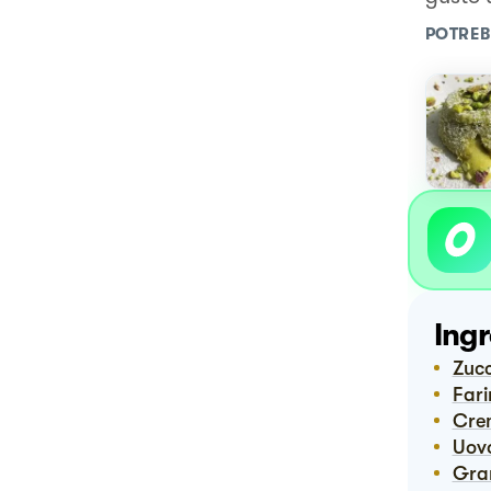
POTREB
Ingr
Zuc
Far
Cr
Uov
Gr