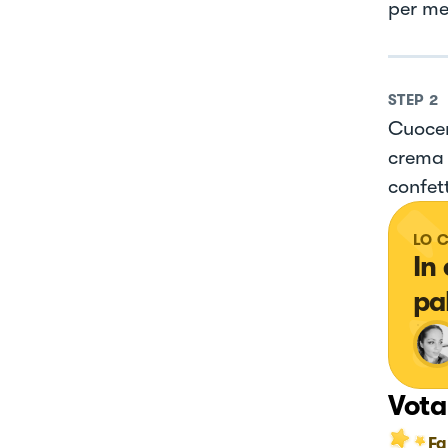
per met
STEP
2
Cuocer
crema d
confett
LO 
In
pa
Vota
Fa