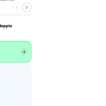
 doppio
Tortino dal cuore morbid
al pistacchio