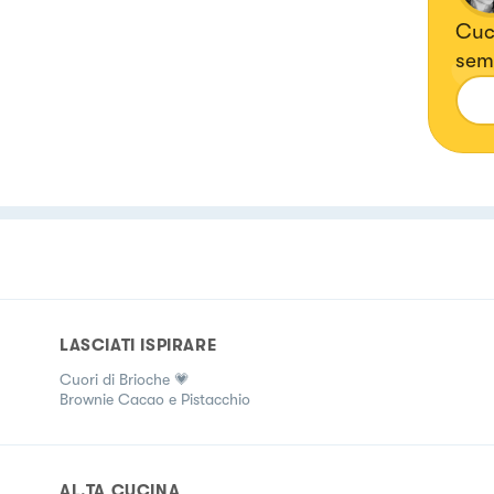
Cuci
semp
dell
htt
LASCIATI ISPIRARE
Cuori di Brioche 💗
Brownie Cacao e Pistacchio
AL.TA CUCINA