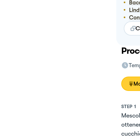
Bac
Lin
Co
C
Proc
Temp
Mo
STEP
1
Mescol
ottene
cucchia