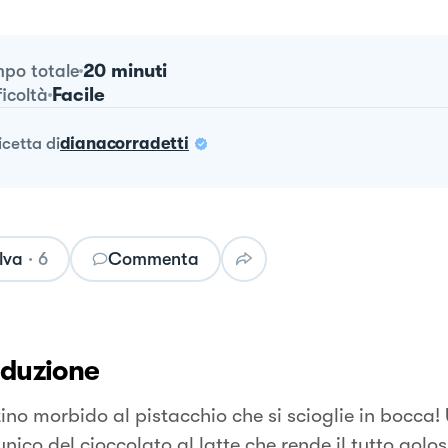
20 minuti
po totale
Facile
ficoltà
ricetta
di
dianacorradetti
lva
·
6
Commenta
oduzione
ino morbido al pistacchio che si scioglie in bocca! 
nico del cioccolato al latte che rende il tutto golo