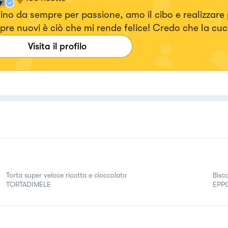
no da sempre per passione, amo il cibo e realizzare p
re nuovi è ciò che mi rende felice! Credo che la cuc
e espressioni artistiche più densa di amore che esist
Visita il profilo
ps://www.instagram.com/dianacor14/
Torta super veloce ricotta e cioccolato
Bisc
TORTADIMELE
EPP