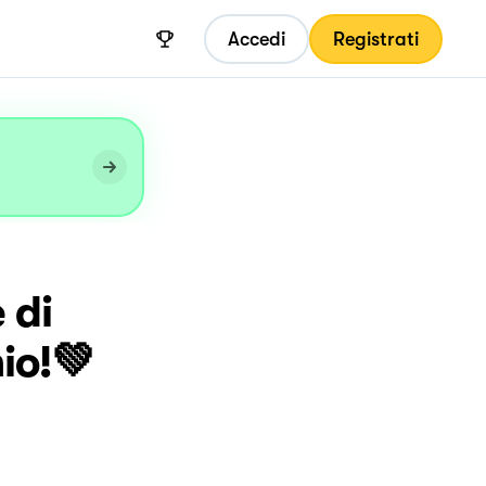
Accedi
Registrati
 di
hio!💚