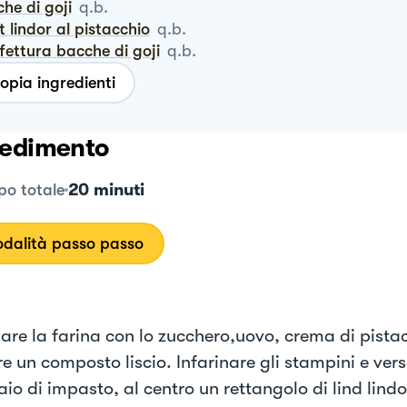
che di goji
q.b.
dt lindor al pistacchio
q.b.
nfettura bacche di goji
q.b.
opia ingredienti
edimento
20 minuti
o totale
dalità passo passo
are la farina con lo zucchero,uovo, crema di pista
re un composto liscio. Infarinare gli stampini e ver
io di impasto, al centro un rettangolo di lind lindor