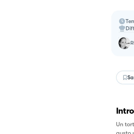
Tem
Dif
Sa
Intr
Un tort
gusto u