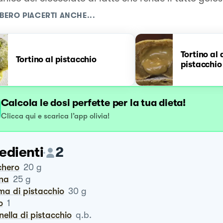
BERO PIACERTI ANCHE...
Tortino al
Tortino al pistacchio
pistacchio
Calcola le dosi perfette per la tua dieta!
Clicca qui e scarica l’app olivia!
edienti
2
chero
20
g
ina
25
g
ema di pistacchio
30
g
o
1
anella di pistacchio
q.b.