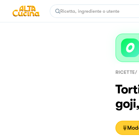
RICETTE
/
Tort
goji
Moda