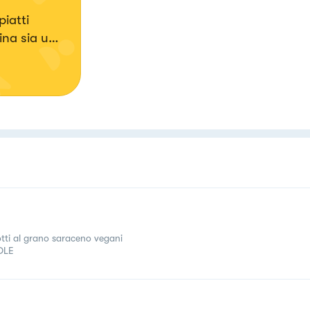
iatti
ina sia una
a💖
otti al grano saraceno vegani
OLE