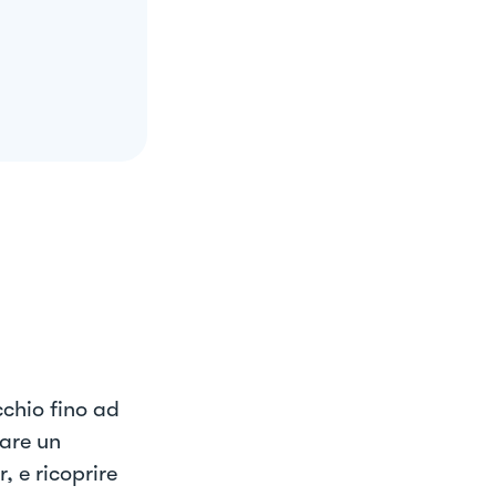
cchio fino ad
sare un
, e ricoprire