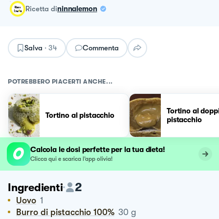
ricetta
di
ninnalemon
Salva
·
34
Commenta
POTREBBERO PIACERTI ANCHE...
Tortino al dopp
Tortino al pistacchio
pistacchio
Calcola le dosi perfette per la tua dieta!
Clicca qui e scarica l’app olivia!
2
Ingredienti
Uovo
1
Burro di pistacchio 100%
30
g