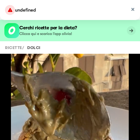
Cerchi ricette per la dieta?
Clicca qui e scarica l’app olivia!
RICETTE
/
DOLCI