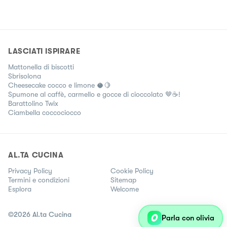
LASCIATI ISPIRARE
Mattonella di biscotti
Sbrisolona
Cheesecake cocco e limone 🥥🍋
Spumone al caffè, carmello e gocce di cioccolato 🤎☕!
Barattolino Twix
Ciambella coccociocco
AL.TA CUCINA
Privacy Policy
Cookie Policy
Termini e condizioni
Sitemap
Esplora
Welcome
©
2026
Al.ta Cucina
Parla con olivia