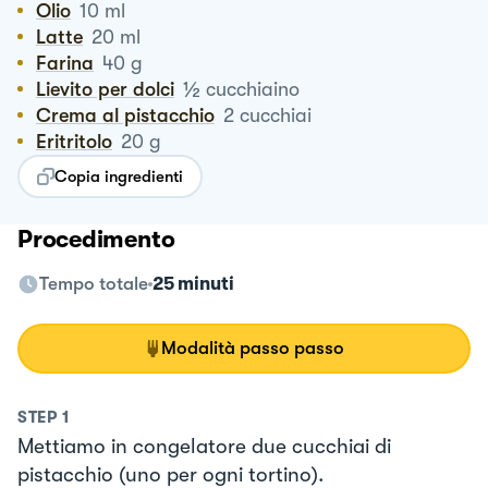
Olio
10
ml
Latte
20
ml
Farina
40
g
½
Lievito per dolci
cucchiaino
Crema al pistacchio
2
cucchiai
Eritritolo
20
g
Copia ingredienti
Procedimento
Tempo totale
25 minuti
Modalità passo passo
STEP
1
Mettiamo in congelatore due cucchiai di
pistacchio (uno per ogni tortino).