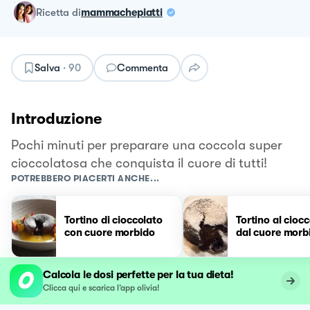
ricetta
di
mammachepiatti
Salva
·
90
Commenta
Introduzione
Pochi minuti per preparare una coccola super
cioccolatosa che conquista il cuore di tutti!
POTREBBERO PIACERTI ANCHE...
Tortino di cioccolato
Tortino al cioc
con cuore morbido
dal cuore morb
Calcola le dosi perfette per la tua dieta!
Clicca qui e scarica l’app olivia!