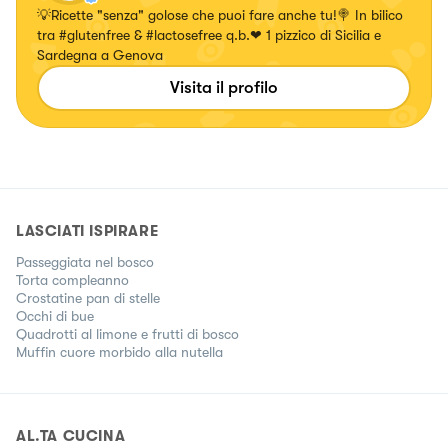
💡Ricette "senza" golose che puoi fare anche tu!🍭 In bilico
tra #glutenfree & #lactosefree q.b.❤ 1 pizzico di Sicilia e
Sardegna a Genova
Visita il profilo
LASCIATI ISPIRARE
Passeggiata nel bosco
Torta compleanno
Crostatine pan di stelle
Occhi di bue
Quadrotti al limone e frutti di bosco
Muffin cuore morbido alla nutella
AL.TA CUCINA