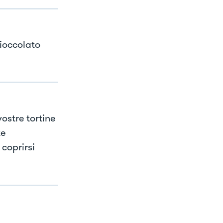
cioccolato
ostre tortine
te
 coprirsi