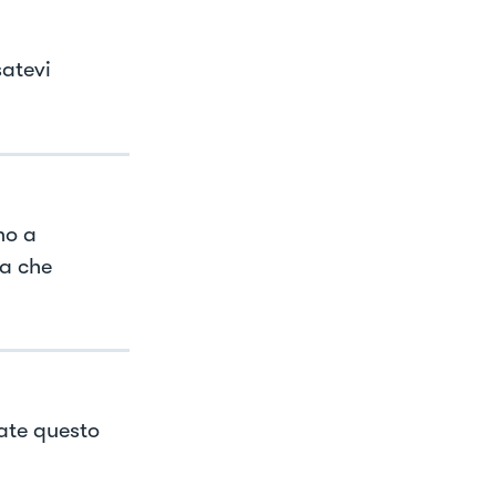
satevi
no a
la che
tate questo