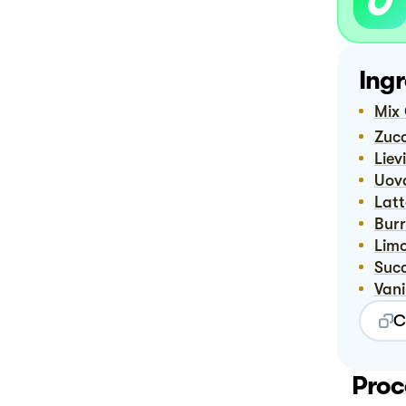
Ingr
Mi
Zuc
Lie
Uov
Lat
Bur
Lim
Suc
Vani
C
Proc