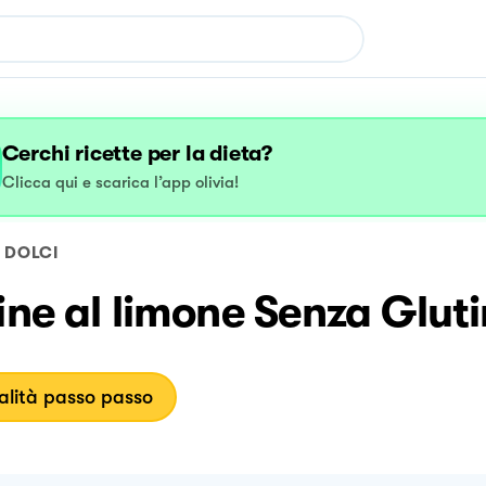
Cerchi ricette per la dieta?
Clicca qui e scarica l’app olivia!
DOLCI
ine al limone Senza Glut
lità passo passo