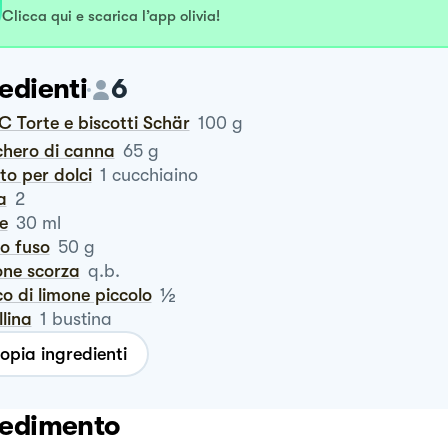
Clicca qui e scarica l’app olivia!
edienti
6
x C Torte e biscotti Schär
100
g
chero di canna
65
g
vito per dolci
1
cucchiaino
a
2
te
30
ml
ro fuso
50
g
one scorza
q.b.
½
co di limone piccolo
llina
1
bustina
opia ingredienti
edimento