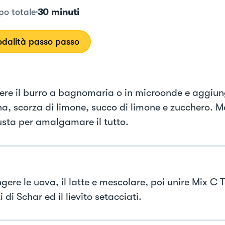
30 minuti
o totale
dalità passo passo
iere il burro a bagnomaria o in microonde e aggiu
ina, scorza di limone, succo di limone e zucchero. 
usta per amalgamare il tutto.
ere le uova, il latte e mescolare, poi unire Mix C T
i di Schar ed il lievito setacciati.