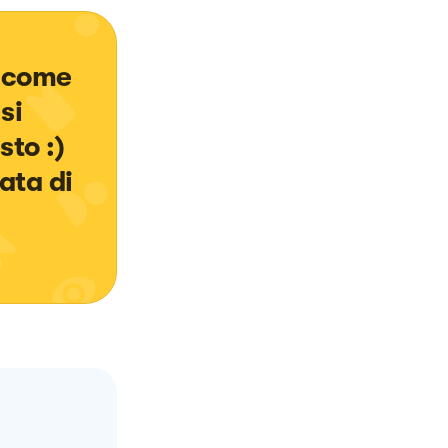
i come 
si 
 :) 

ata di 