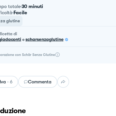
30 minuti
po totale
Facile
ficoltà
za glutine
ricetta
di
giadaconti
e
scharsenzaglutine
borazione con
Schär Senza Glutine
lva
·
6
Commenta
oduzione