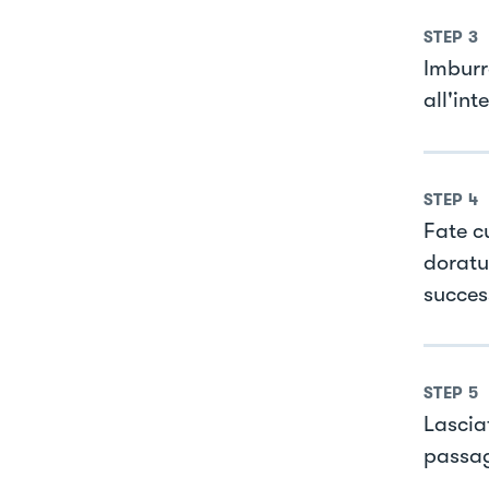
STEP
3
Imburra
all'int
STEP
4
Fate c
doratu
succes
STEP
5
Lascia
passag