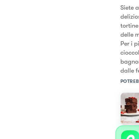
Siete 
delizio
tortin
delle 
Per i 
cioccol
bagnom
dalle f
POTREB