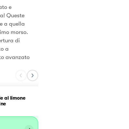
ato e
ta! Queste
e a quella
rimo morso.
rtura di
to a
ato avanzato
ie al limone
Castagnole senza glutin
ine