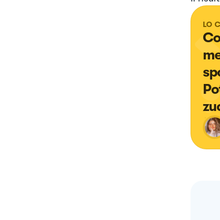
LO 
Co
me
sp
Po
zu