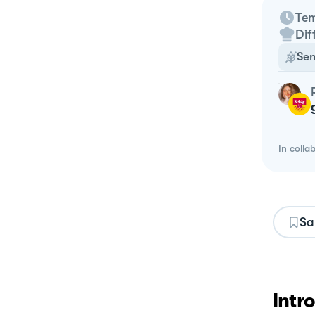
Tem
Dif
Sen
In colla
Sa
Intr