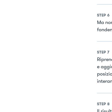
STEP
6
Ma non 
fonden
STEP
7
Riprend
e aggi
posizio
intera
STEP
8
Il risu