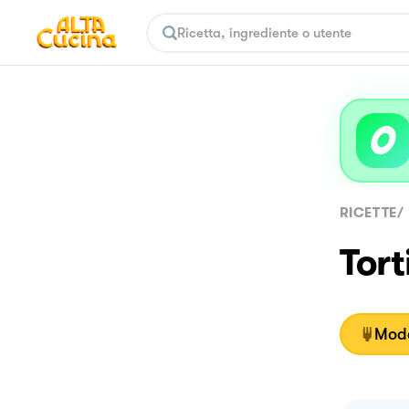
RICETTE
/
Tort
Moda