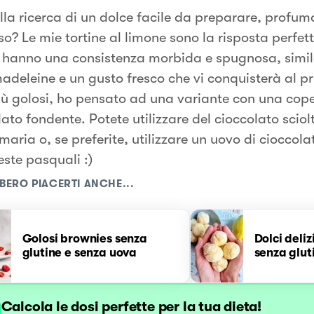
alla ricerca di un dolce facile da preparare, profum
so? Le mie tortine al limone sono la risposta perfet
e hanno una consistenza morbida e spugnosa, simil
madeleine e un gusto fresco che vi conquisterà al p
più golosi, ho pensato ad una variante con una cope
ato fondente. Potete utilizzare del cioccolato sciol
aria o, se preferite, utilizzare un uovo di cioccol
este pasquali :)
BERO PIACERTI ANCHE...
Golosi brownies senza
Dolci deliz
glutine e senza uova
senza glut
Calcola le dosi perfette per la tua dieta!