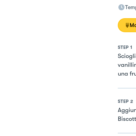
Temp
Mo
STEP
1
Sciogl
vanill
una fr
STEP
2
Aggiung
Biscott