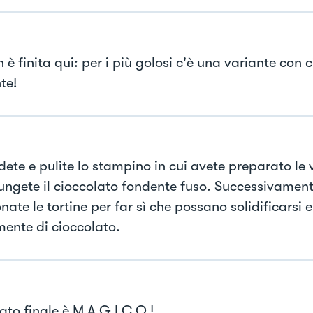
è finita qui: per i più golosi c'è una variante con 
te!
ete e pulite lo stampino in cui avete preparato le v
ungete il cioccolato fondente fuso. Successivamen
nate le tortine per far sì che possano solidificarsi e
mente di cioccolato.
ltato finale è M A G I C O !