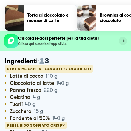
Torta al cioccolato e
Brownies al co
mousse di caffè
cioccolato
Calcola le dosi perfette per la tua dieta!
Clicca qui e scarica l’app olivia!
3
Ingredienti
PER LA MOUSSE AL COCCO E CIOCCOLATO
Latte di cocco
110
g
Cioccolato al latte
140
g
Panna fresca
220
g
Gelatina
4
g
Tuorli
40
g
Zucchero
15
g
Fondente al 50%
140
g
PER IL RISO SOFFIATO CRISPY