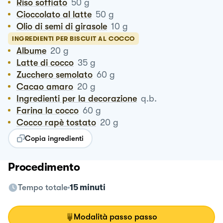
Riso soffiato
50
g
Cioccolato al latte
50
g
Olio di semi di girasole
10
g
INGREDIENTI PER BISCUIT AL COCCO
Albume
20
g
Latte di cocco
35
g
Zucchero semolato
60
g
Cacao amaro
20
g
Ingredienti per la decorazione
q.b.
Farina la cocco
60
g
Cocco rapè tostato
20
g
Copia ingredienti
Procedimento
Tempo totale
15 minuti
Modalità passo passo