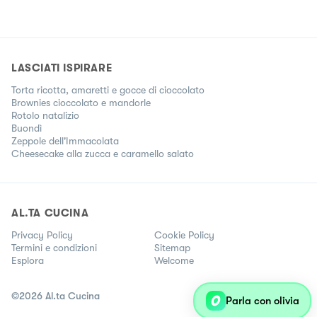
LASCIATI ISPIRARE
Torta ricotta, amaretti e gocce di cioccolato
Brownies cioccolato e mandorle
Rotolo natalizio
Buondì
Zeppole dell'Immacolata
Cheesecake alla zucca e caramello salato
AL.TA CUCINA
Privacy Policy
Cookie Policy
Termini e condizioni
Sitemap
Esplora
Welcome
©
2026
Al.ta Cucina
Parla con olivia