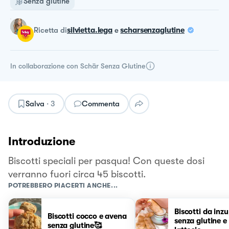
Senza glutine
ricetta
di
silvietta.lega
e
scharsenzaglutine
In collaborazione con
Schär Senza Glutine
Salva
·
3
Commenta
Introduzione
Biscotti speciali per pasqua! Con queste dosi
verranno fuori circa 45 biscotti.
POTREBBERO PIACERTI ANCHE...
Biscotti da inz
Biscotti cocco e avena
senza glutine e
senza glutine🥰