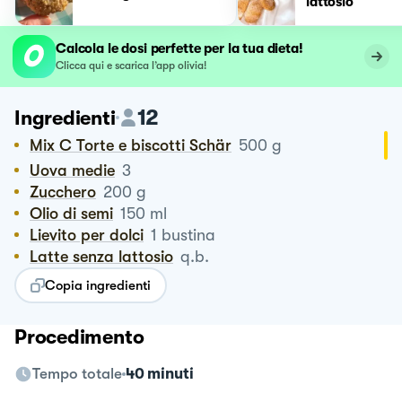
lattosio
Calcola le dosi perfette per la tua dieta!
Clicca qui e scarica l’app olivia!
12
Ingredienti
Mix C Torte e biscotti Schär
500
g
Uova medie
3
Zucchero
200
g
Olio di semi
150
ml
Lievito per dolci
1
bustina
Latte senza lattosio
q.b.
Copia ingredienti
Procedimento
Tempo totale
40 minuti